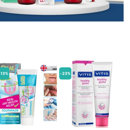
-13%
-23%
+
+