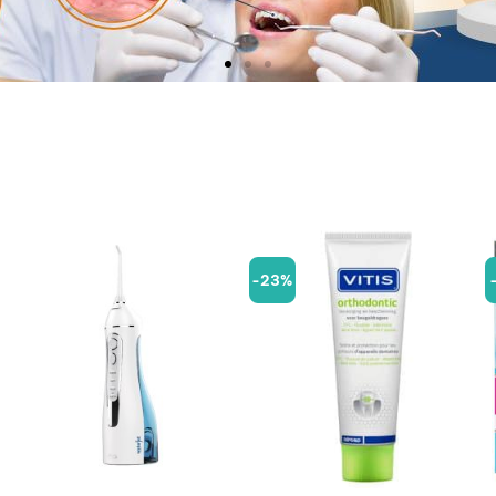
-23%
+
+