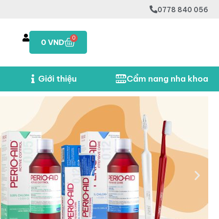
0778 840 056
0
0
VND
Giới thiệu
Cẩm nang nha khoa