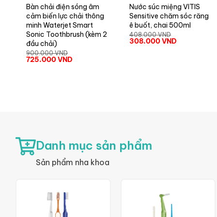
Bàn chải điện sóng âm
Nước súc miệng VITIS
cảm biến lực chải thông
Sensitive chăm sóc răng
minh Waterjet Smart
ê buốt, chai 500ml
Sonic Toothbrush (kèm 2
408.000
VND
308.000
VND
đầu chải)
900.000
VND
725.000
VND
Danh mục sản phẩm
Sản phẩm nha khoa