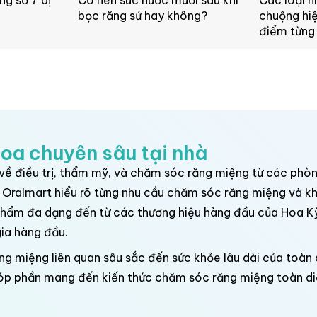
ng số 7 bị
Có nên súc nước muối sau khi
Các loại n
bọc răng sứ hay không?
chuộng hiệ
điểm từng 
hoa chuyên sâu tại nhà
ề điều trị, thẩm mỹ, và chăm sóc răng miệng từ các phòn
, Oralmart hiểu rõ từng nhu cầu chăm sóc răng miệng và k
 phẩm đa dạng đến từ các thương hiệu hàng đầu của Hoa K
gia hàng đầu.
g miệng liên quan sâu sắc đến sức khỏe lâu dài của toàn
óp phần mang đến kiến thức chăm sóc răng miệng toàn di