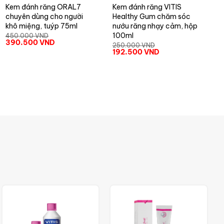
Kem đánh răng ORAL7
Kem đánh răng VITIS
chuyên dùng cho người
Healthy Gum chăm sóc
khô miệng, tuýp 75ml
nướu răng nhạy cảm, hộp
100ml
450.000
VND
390.500
VND
250.000
VND
192.500
VND