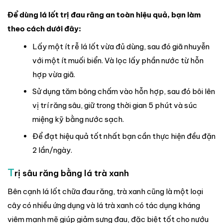
Để dùng lá lốt trị đau răng an toàn hiệu quả, bạn làm
theo cách dưới đây:
Lấy một ít rễ lá lốt vừa đủ dùng, sau đó giã nhuyễn
với một ít muối biển. Và lọc lấy phần nước từ hỗn
hợp vừa giã.
Sử dụng tăm bông chấm vào hỗn hợp, sau đó bôi lên
vị trí răng sâu, giữ trong thời gian 5 phút và súc
miệng kỹ bằng nước sạch.
Để đạt hiệu quả tốt nhất bạn cần thực hiện đều đặn
2 lần/ngày.
T
rị sâu răng bằng lá trà xanh
Bên cạnh lá lốt chữa đau răng, trà xanh cũng là một loại
cây có nhiều ứng dụng và lá trà xanh có tác dụng kháng
viêm mạnh mẽ giúp giảm sưng đau, đặc biệt tốt cho nướu