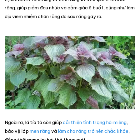
răng, giúp giảm đau nhức và cảm giác ê buốt, cũng như làm
dịu viêm nhiễm chân răng do sâu răng gây ra.
Ngoài ra, lá tía tô còn giúp
cải thiện tình trạng hôi miệng
,
bảo vệ lớp
men răng
và
làm cho răng trở nên chắc khỏe
,
đồng thời mang lại hơi thở thơm mát.