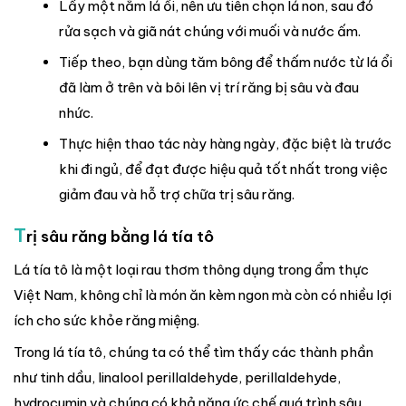
Lấy một nắm lá ổi, nên ưu tiên chọn lá non, sau đó
rửa sạch và giã nát chúng với muối và nước ấm.
Tiếp theo, bạn dùng tăm bông để thấm nước từ lá ổi
đã làm ở trên và bôi lên vị trí răng bị sâu và đau
nhức.
Thực hiện thao tác này hàng ngày, đặc biệt là trước
khi đi ngủ, để đạt được hiệu quả tốt nhất trong việc
giảm đau và hỗ trợ chữa trị sâu răng.
T
rị sâu răng bằng lá tía tô
Lá tía tô là một loại rau thơm thông dụng trong ẩm thực
Việt Nam, không chỉ là món ăn kèm ngon mà còn có nhiều lợi
ích cho sức khỏe răng miệng.
Trong lá tía tô, chúng ta có thể tìm thấy các thành phần
như tinh dầu, linalool perillaldehyde, perillaldehyde,
hydrocumin và chúng có khả năng ức chế quá trình sâu