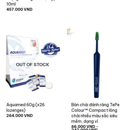
10ml
457.000
VND
OUT OF STOCK
Aquamed 60g (x26
Bàn chải đánh răng TePe
lozenges)
Colour™ Compact lông
chải nhiều màu sắc siêu
264.000
VND
mềm, dạng vỉ
66.000
VND
–