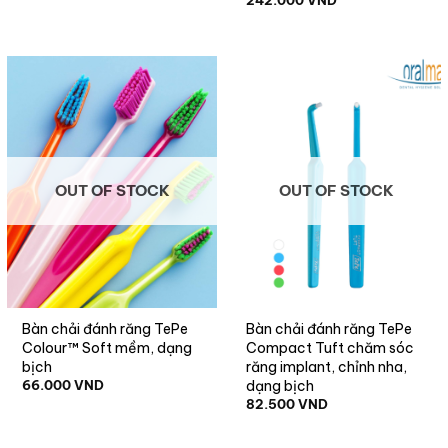
242.000
VND
OUT OF STOCK
OUT OF STOCK
Bàn chải đánh răng TePe
Bàn chải đánh răng TePe
Colour™ Soft mềm, dạng
Compact Tuft chăm sóc
bịch
răng implant, chỉnh nha,
dạng bịch
66.000
VND
82.500
VND