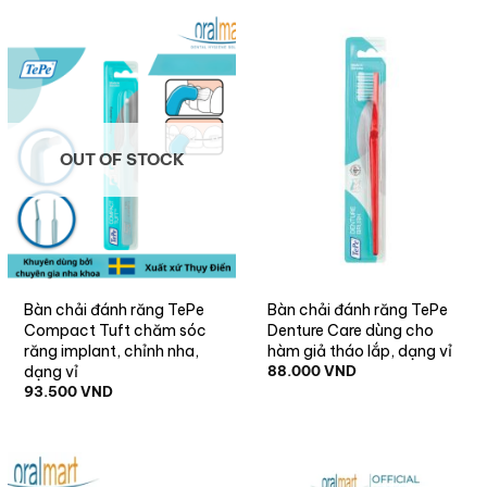
OUT OF STOCK
Bàn chải đánh răng TePe
Bàn chải đánh răng TePe
Compact Tuft chăm sóc
Denture Care dùng cho
răng implant, chỉnh nha,
hàm giả tháo lắp, dạng vỉ
dạng vỉ
88.000
VND
93.500
VND