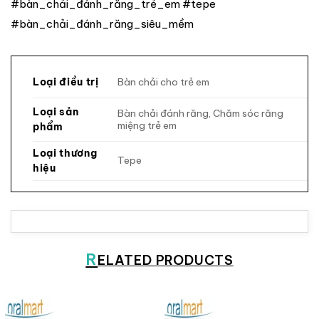
#bàn_chải_đánh_răng_trẻ_em #tepe
#bàn_chải_đánh_răng_siêu_mềm
Bàn chải cho trẻ em
Loại điều trị
Loại sản
Bàn chải đánh răng, Chăm sóc răng
miệng trẻ em
phẩm
Loại thương
Tepe
hiệu
R
ELATED PRODUCTS