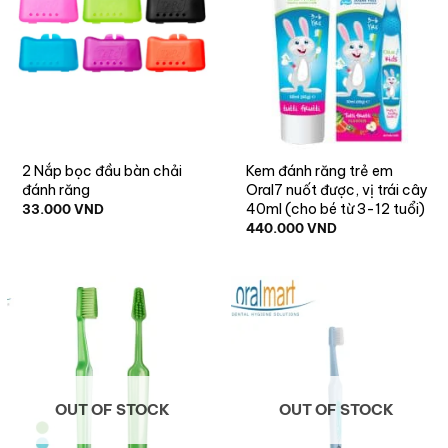
2 Nắp bọc đầu bàn chải
Kem đánh răng trẻ em
đánh răng
Oral7 nuốt được, vị trái cây
40ml (cho bé từ 3-12 tuổi)
33.000
VND
440.000
VND
OUT OF STOCK
OUT OF STOCK