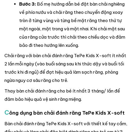
Bước 3:
Bố mẹ hướng dẫn bé đặt bàn chải nghiêng
về phía nướu và chải răng theo chuyển động xoay
tròn ở từng vùng và từng bề mặt răng theo thứ tự
mặt ngoài, mặt trong và mặt nhai. Khi chải mặt sau
của răng cửa trước thì chải theo chiều dọc và đảm
bảo đi theo hướng lên xuống.
Chải răng với bàn chải đánh răng TePe Kids X-soft ít nhất
2 lần mỗi ngày (vào buổi sáng sau khi thức dậy và buổi tối
trước khi đi ngủ) để đạt hiệu quả làm sạch răng, phòng
ngừa nguy cơ sâu răng cho trẻ.
Thay bàn chải đánh răng cho bé ít nhất 3 tháng/ lần để
đảm bảo hiệu quả vệ sinh răng miệng.
C
ông dụng bàn chải đánh răng TePe Kids X-soft
Bàn chải đánh răng TePe Kids X-soft với thiết kế tay cầm,
đầu chải và lông chải đặc biệt dành riêng cho trẻ em từ 3