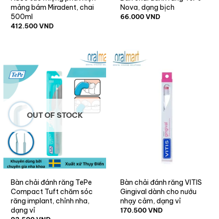
mảng bám Miradent, chai
Nova, dạng bịch
500ml
66.000
VND
412.500
VND
OUT OF STOCK
Bàn chải đánh răng TePe
Bàn chải đánh răng VITIS
Compact Tuft chăm sóc
Gingival dành cho nướu
răng implant, chỉnh nha,
nhạy cảm, dạng vỉ
dạng vỉ
170.500
VND