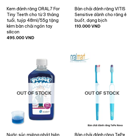
Kem đánh răng ORAL7 For
Bàn chải đánh răng VITIS
Tiny Teeth cho từ 3 tháng
Sensitive dành cho răng ê
tuổi, tuýp 48ml/55g tặng
buốt, dạng bịch
kèm bàn chải ngón tay
110.000
VND
silicon
495.000
VND
OUT OF STOCK
OUT OF STOCK
Nước súc miệng phát hiện
Bàn chải đánh răng TePe