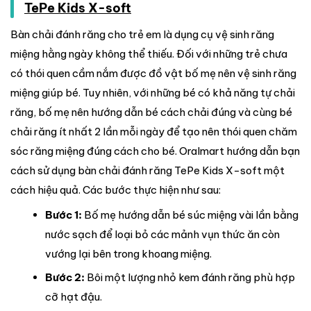
TePe Kids X-soft
Bàn chải đánh răng cho trẻ em là dụng cụ vệ sinh răng
miệng hằng ngày không thể thiếu. Đối với những trẻ chưa
có thói quen cầm nắm được đồ vật bố mẹ nên vệ sinh răng
miệng giúp bé. Tuy nhiên, với những bé có khả năng tự chải
răng, bố mẹ nên hướng dẫn bé cách chải đúng và cùng bé
chải răng ít nhất 2 lần mỗi ngày để tạo nên thói quen chăm
sóc răng miệng đúng cách cho bé. Oralmart hướng dẫn bạn
cách sử dụng bàn chải đánh răng TePe Kids X-soft một
cách hiệu quả. Các bước thực hiện như sau:
Bước 1:
Bố mẹ hướng dẫn bé súc miệng vài lần bằng
nước sạch để loại bỏ các mảnh vụn thức ăn còn
vướng lại bên trong khoang miệng.
Bước 2:
Bôi một lượng nhỏ kem đánh răng phù hợp
cỡ hạt đậu.