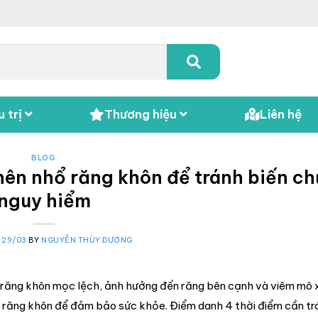
 trị
Thương hiệu
Liên hệ
BLOG
 nên nhổ răng khôn để tránh biến c
nguy hiểm
N
29/03
BY
NGUYỄN THÙY DƯƠNG
i răng khôn mọc lệch, ảnh hưởng đến răng bên cạnh và viêm mô 
ổ răng khôn để đảm bảo sức khỏe. Điểm danh 4 thời điểm cần tr