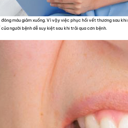
g đông máu giảm xuống. Vì vậy việc phục hồi vết thương sau khi
của người bệnh dễ suy kiệt sau khi trải qua cơn bệnh.