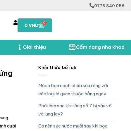
0778 840 056
0
0
VND
Giới thiệu
Cẩm nang nha khoa
Kiến thức bổ ích
hứng
Mách bạn cách chữa sâu răng với
các loại lá quen thuộc hằng ngày
Phải làm sao khi răng số 7 bị sâu vỡ
và lung lay?
xung
Có nên súc nước muối sau khi bọc
ánh dưới