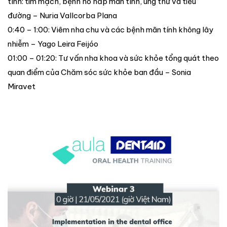
tính: tim mạch, bệnh hô hấp mãn tính, ung thư và tiểu
đường – Nuria Vallcorba Plana
0:40 – 1:00: Viêm nha chu và các bệnh mãn tính không lây
nhiễm – Yago Leira Feijóo
01:00 – 01:20: Tư vấn nha khoa và sức khỏe tổng quát theo
quan điểm của Chăm sóc sức khỏe ban đầu – Sonia
Miravet