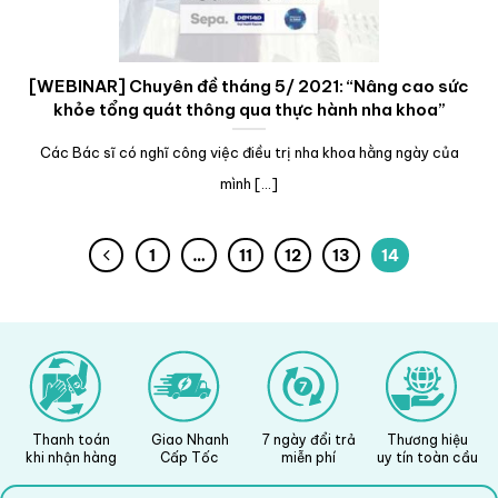
[WEBINAR] Chuyên đề tháng 5/ 2021: “Nâng cao sức
khỏe tổng quát thông qua thực hành nha khoa”
Các Bác sĩ có nghĩ công việc điều trị nha khoa hằng ngày của
mình [...]
1
…
11
12
13
14
Thanh toán
Giao Nhanh
7 ngày đổi trả
Thương hiệu
khi nhận hàng
Cấp Tốc
miễn phí
uy tín toàn cầu