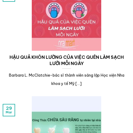
HẬU QUẢ KHÔN LƯỜNG CỦA VIỆC QUÊN LÀM SẠCH
LƯỠI MỖI NGÀY
Barbara L. McClatchie-bác sĩ thành viên sáng lập Học viện Nha
khoa y tế Mỹ [...]
29
Mar