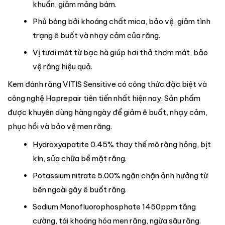
khuẩn, giảm mảng bám.
Phủ bóng bởi khoáng chất mica, bảo vệ, giảm tình
trạng ê buốt và nhạy cảm của răng.
Vị tươi mát từ bạc hà giúp hơi thở thơm mát, bảo
vệ răng hiệu quả.
Kem đánh răng VITIS Sensitive có công thức đặc biệt và
công nghệ Haprepair tiên tiến nhất hiện nay. Sản phẩm
được khuyên dùng hàng ngày để giảm ê buốt, nhạy cảm,
phục hồi và bảo vệ men răng.
Hydroxyapatite 0.45% thay thế mô răng hỏng, bịt
kín, sửa chữa bề mặt răng.
Potassium nitrate 5.00% ngăn chặn ảnh hưởng từ
bên ngoài gây ê buốt răng.
Sodium Monofluorophosphate 1450ppm tăng
cường, tái khoáng hóa men răng, ngừa sâu răng.