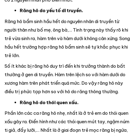
Răng hô do yếu tố di truyền.
Răng hô bẩm sinh hầu hết do nguyên nhân di truyền từ
người thân như bố mẹ, ông bà,… Tình trạng này thấy rõ khi
trẻ vừa sinh ra, hàm trên và hàm dưới không cân xứng. Song
hầu hết trường hợp răng hô bẩm sinh sẽ tự khắc phục khi
trẻ lớn.
Số ít khác bị răng hô duy trì đến khi trưởng thành do bất
thường ở gen di truyền. Hàm trên lệch so với hàm dưới do
xương hàm trên phát triển quá mức. Do vậy răng hô này
điều trị phức tạp hơn so với hô do răng thông thường.
Răng hô do thói quen xấu.
Phần lớn các ca răng hô nhẹ, nhất là ở trẻ em do thói quen
xấu gây ra. Điển hình như các thói quen mút tay, ngậm núm
ti giả, đẩy lưỡi,… Nhất là ở giai đoạn trẻ mọc răng bị ngứa,