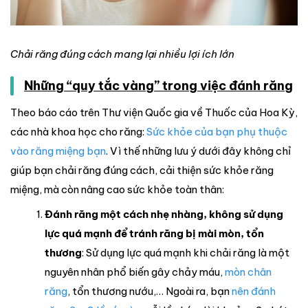
Chải răng đúng cách mang lại nhiều lợi ích lớn
Những “quy tắc vàng” trong việc đánh răng
Theo báo cáo trên Thư viện Quốc gia về Thuốc của Hoa Kỳ,
các nhà khoa học cho răng:
Sức khỏe của bạn phụ thuộc
vào răng miệng bạn
. Vì thế những lưu ý dưới đây không chỉ
giúp bạn chải răng đúng cách, cải thiện sức khỏe răng
miệng, mà còn nâng cao sức khỏe toàn thân:
Đánh răng một cách nhẹ nhàng, không sử dụng
lực quá mạnh
để tránh răng bị mài mòn, tổn
thương
: Sử dụng lực quá mạnh khi chải răng là một
nguyên nhân phổ biến gây chảy máu,
mòn chân
răng
, tổn thương nướu,… Ngoài ra, bạn
nên đánh