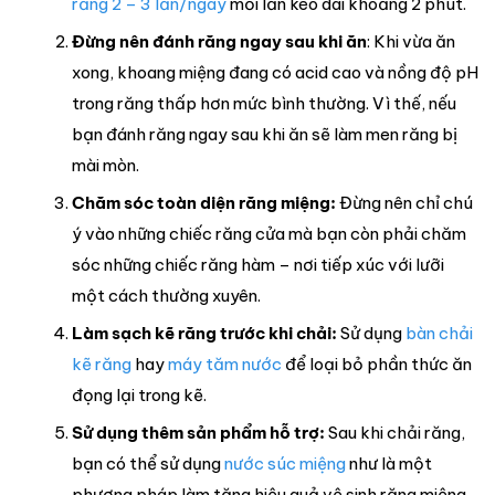
răng 2 – 3 lần/ngày
mỗi lần kéo dài khoảng 2 phút.
Đừng nên đánh răng ngay sau khi ăn
: Khi vừa ăn
xong, khoang miệng đang có acid cao và nồng độ pH
trong răng thấp hơn mức bình thường. Vì thế, nếu
bạn đánh răng ngay sau khi ăn sẽ làm men răng bị
mài mòn.
Chăm sóc toàn diện răng miệng:
Đừng nên chỉ chú
ý vào những chiếc răng cửa mà bạn còn phải chăm
sóc những chiếc răng hàm – nơi tiếp xúc với lưỡi
một cách thường xuyên.
Làm sạch kẽ răng trước khi chải:
Sử dụng
bàn chải
kẽ răng
hay
máy tăm nước
để loại bỏ phần thức ăn
đọng lại trong kẽ.
Sử dụng thêm sản phẩm hỗ trợ:
Sau khi chải răng,
bạn có thể sử dụng
nước súc miệng
như là một
phương pháp làm tăng hiệu quả vệ sinh răng miệng.