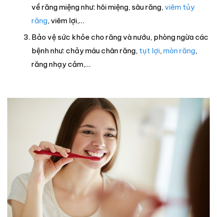
về răng miệng như: hôi miệng, sâu răng,
viêm tủy
răng
, viêm lợi,…
Bảo vệ sức khỏe cho răng và nướu, phòng ngừa các
bệnh như: chảy máu chân răng,
tụt lợi
,
mòn răng
,
răng nhạy cảm,…