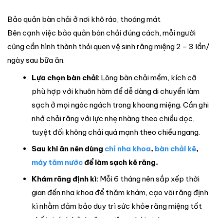
Bảo quản bàn chải ở nơi khô ráo, thoáng mát
Bên cạnh việc bảo quản bàn chải đúng cách, mỗi người
cũng cần hình thành thói quen vệ sinh răng miệng 2 – 3 lần/
ngày sau bữa ăn.
Lựa chọn bàn chải
: Lông bàn chải mềm, kích cỡ
phù hợp với khuôn hàm để dễ dàng di chuyển làm
sạch ở mọi ngóc ngách trong khoang miệng. Cần ghi
nhớ chải răng với lực nhẹ nhàng theo chiều dọc,
tuyệt đối không chải quá mạnh theo chiều ngang.
Sau khi ăn nên dùng
chỉ nha khoa
,
bàn chải kẽ
,
máy tăm nước
để làm sạch kẽ răng.
Khám răng định kì
: Mỗi 6 tháng nên sắp xếp thời
gian đến nha khoa để thăm khám, cạo vôi răng định
kì nhằm đảm bảo duy trì sức khỏe răng miệng tốt