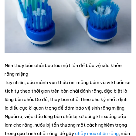
Nên thay bàn chải bao lâu một lần để bảo vệ sức khỏe
răng miệng
Tuy nhiên, các mảnh vụn thức ăn, mảng bám và vi khuẩn sẽ
tích tụ theo thời gian trên bàn chải đánh răng, đặc biệt là
lông bàn chải. Do đó, thay bàn chải theo chu kỳ nhất định
là điều cực kì quan trọng để đảm bảo vệ sinh răng miệng.
Ngoài ra, việc đầu lông bàn chải bị xơ cứng khi xuống cấp
làm cho răng, nướu bị tổn thương một cách nghiêm trọng
trong quá trình chải răng, dễ gây
chảy máu chân răng
, mòn