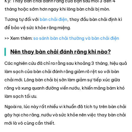
Kỳ: Thay bàn chải đánh răng của bạn sau mỗi 3 đến 4
tháng hoặc sớm hơn ngay khi lông bàn chải bị mòn.
Tương tự đối với
bàn chải điện
, thay đầu bàn chải định kì
để bảo vệ sức khỏe răng miệng.
>> Xem thêm:
so sánh bàn chải thường và bàn chải điện
Nên thay bàn chải đánh răng khi nào?
Các nghiên cứu đã chỉ ra rằng sau khoảng 3 tháng, hiệu quả
làm sạch của bàn chải đánh răng giảm rõ rệt so với bàn
chải mới. Lông bàn chải bị sờn làm giảm sự tiếp xúc giữa
răng và xung quanh đường viền nướu, khiến mảng bám khó
làm sạch tối ưu.
Ngoài ra, lúc này rất nhiều vi khuẩn đã tích tụ trên bàn chải
gây hại cho răng, nướu và sức khỏe nên việc thay bàn chải
mới là vô cùng cần thiết.