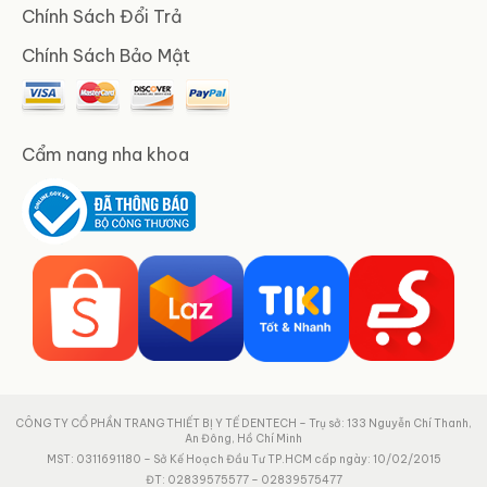
Chính Sách Đổi Trả
Chính Sách Bảo Mật
Cẩm nang nha khoa
CÔNG TY CỔ PHẦN TRANG THIẾT BỊ Y TẾ DENTECH – Trụ sở: 133 Nguyễn Chí Thanh,
An Đông, Hồ Chí Minh
MST: 0311691180 – Sở Kế Hoạch Đầu Tư TP.HCM cấp ngày: 10/02/2015
ĐT: 02839575577 – 02839575477