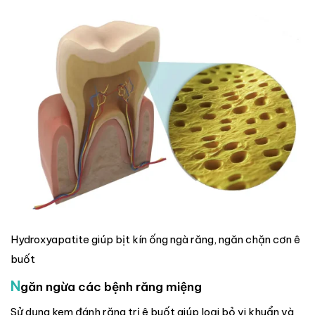
Hydroxyapatite giúp bịt kín ống ngà răng, ngăn chặn cơn ê
buốt
N
găn ngừa các bệnh răng miệng
Sử dụng kem đánh răng trị ê buốt giúp loại bỏ vi khuẩn và