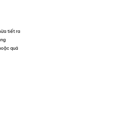
ừa tiết ra
ăng
 hoặc quá