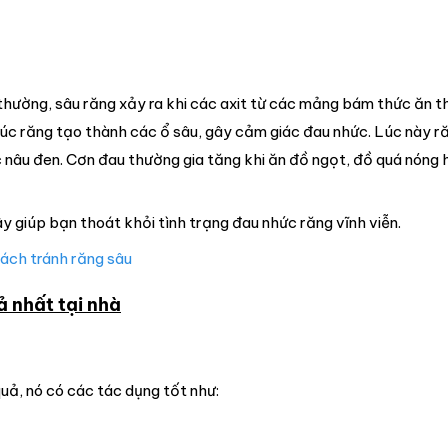
thường, sâu răng xảy ra khi các axit từ các mảng bám thức ăn th
úc răng tạo thành các ổ sâu, gây cảm giác đau nhức. Lúc này r
 nâu đen. Cơn đau thường gia tăng khi ăn đồ ngọt, đồ quá nóng
ây giúp bạn thoát khỏi tình trạng đau nhức răng vĩnh viễn.
cách tránh răng sâu
 nhất tại nhà
uả, nó có các tác dụng tốt như: