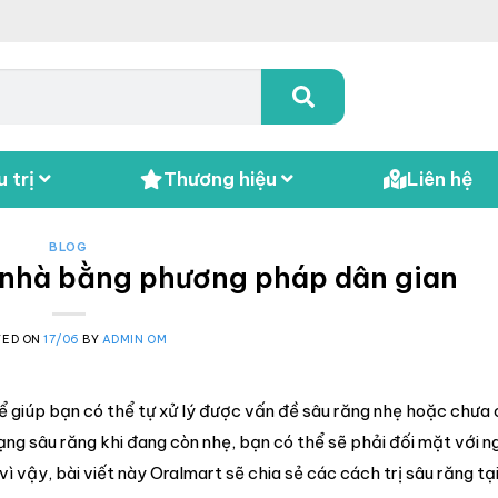
 trị
Thương hiệu
Liên hệ
BLOG
ại nhà bằng phương pháp dân gian
TED ON
17/06
BY
ADMIN OM
 để giúp bạn có thể tự xử lý được vấn đề sâu răng nhẹ hoặc chưa 
g sâu răng khi đang còn nhẹ, bạn có thể sẽ phải đối mặt với n
ì vậy, bài viết này Oralmart sẽ chia sẻ các cách trị sâu răng tạ