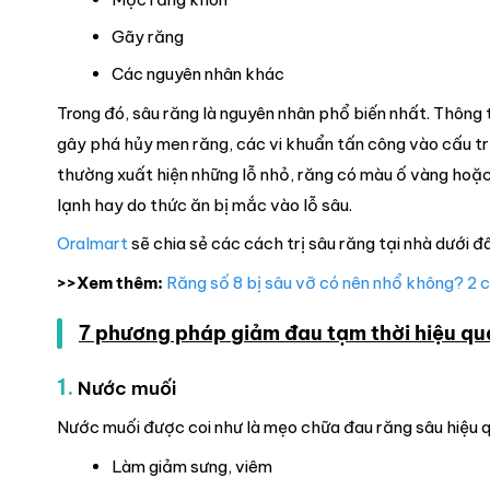
Gãy răng
Các nguyên nhân khác
Trong đó, sâu răng là nguyên nhân phổ biến nhất. Thông 
gây phá hủy men răng, các vi khuẩn tấn công vào cấu tr
thường xuất hiện những lỗ nhỏ, răng có màu ố vàng hoặc
lạnh hay do thức ăn bị mắc vào lỗ sâu.
Oralmart
sẽ chia sẻ các cách trị sâu răng tại nhà dưới đ
>>Xem thêm:
Răng số 8 bị sâu vỡ có nên nhổ không? 2 
7 phương pháp giảm đau tạm thời hiệu quả
1.
Nước muối
Nước muối được coi như là mẹo chữa đau răng sâu hiệu q
Làm giảm sưng, viêm