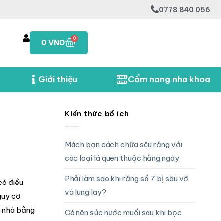
0778 840 056
0
0
VND
Giới thiệu
Cẩm nang nha khoa
Kiến thức bổ ích
Mách bạn cách chữa sâu răng với
các loại lá quen thuộc hằng ngày
Phải làm sao khi răng số 7 bị sâu vỡ
có điều
và lung lay?
guy cơ
i nhà bằng
Có nên súc nước muối sau khi bọc