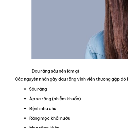
Đau răng sâu nên làm gì
Các nguyên nhân gây đau răng vĩnh viễn thường gặp đó l
Sâu răng
Áp xe răng (nhiễm khuẩn)
Bệnh nha chu
Răng mọc khỏi nướu
Mọc răng khôn