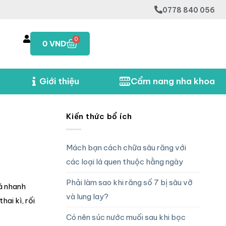
0778 840 056
0
0
VND
Giới thiệu
Cẩm nang nha khoa
Kiến thức bổ ích
Mách bạn cách chữa sâu răng với
các loại lá quen thuộc hằng ngày
Phải làm sao khi răng số 7 bị sâu vỡ
uá nhanh
và lung lay?
ai kì, rối
Có nên súc nước muối sau khi bọc