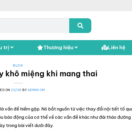
 trị
Thương hiệu
Liên hệ
BLOG
 khô miệng khi mang thai
TED ON
20/06
BY
ADMIN OM
là vấn đề hiếm gặp. Nó bắt nguồn từ việc thay đổi nội tiết tố q
hiệu báo động của cơ thể về các vấn đề khác như đái tháo đường th
y trong bài viết dưới đây.