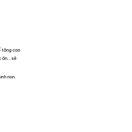
ể tăng cao
c ăn… sẽ
inh non.