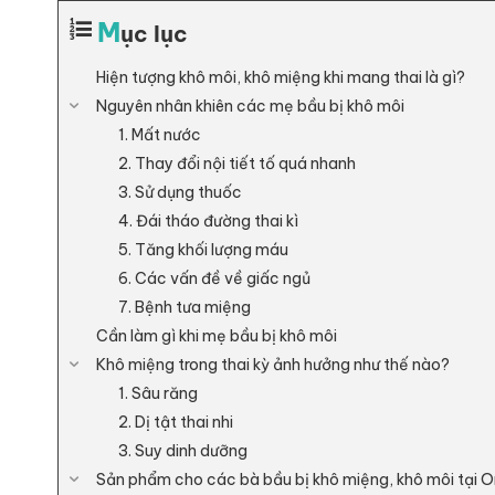
M
ục lục
Hiện tượng khô môi, khô miệng khi mang thai là gì?
Nguyên nhân khiên các mẹ bầu bị khô môi
1. Mất nước
2. Thay đổi nội tiết tố quá nhanh
3. Sử dụng thuốc
4. Đái tháo đường thai kì
5. Tăng khối lượng máu
6. Các vấn đề về giấc ngủ
7. Bệnh tưa miệng
Cần làm gì khi mẹ bầu bị khô môi
Khô miệng trong thai kỳ ảnh hưởng như thế nào?
1. Sâu răng
2. Dị tật thai nhi
3. Suy dinh dưỡng
Sản phẩm cho các bà bầu bị khô miệng, khô môi tại O