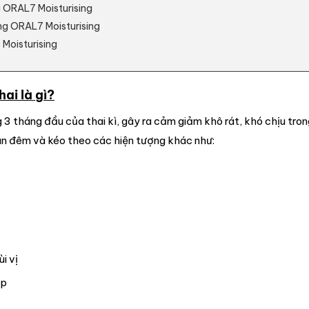
 ORAL7 Moisturising
ng ORAL7 Moisturising
Moisturising
ai là gì?
 3 tháng đầu của thai kì, gây ra cảm giảm khô rát, khó chịu tro
an đêm và kéo theo các hiện tượng khác như:
i vị
ếp