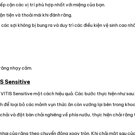
iếp cận các vị trí phù hợp nhất với miệng của bạn.
 tiện và thoải mái khi đánh răng.
ác sợi không bị bung ra và duy trì các điều kiện vệ sinh cao nhấ
, răng nhạy cảm.
S Sensitive
ITIS Sensitive một cách hiệu quả. Các bước thực hiện như sau:
h để loại bỏ các mảnh vụn thức ăn còn vướng lại bên trong kho
hải và đặt bàn chải nghiêng về phía nướu, thực hiện chải răng
 nhai của răng theo chuyển động xoay tròn. Khi chải mặt sau củ