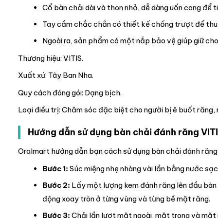
Cổ bàn chải dài và thon nhỏ, dễ dàng uốn cong để t
Tay cầm chắc chắn có thiết kế chống trượt để thuận
Ngoài ra, sản phẩm có một nắp bảo vệ giúp giữ cho c
Thương hiệu: VITIS.
Xuất xứ: Tây Ban Nha.
Quy cách đóng gói: Dạng bịch.
Loại điều trị: Chăm sóc đặc biệt cho người bị ê buốt răng
Hướng dẫn sử dụng bàn chải đánh răng VITI
Oralmart hướng dẫn bạn cách sử dụng bàn chải đánh răng V
Bước 1:
Súc miệng nhẹ nhàng vài lần bằng nước sạc
Bước 2:
Lấy một lượng kem đánh răng lên đầu bàn c
động xoay tròn ở từng vùng và từng bề mặt răng.
Bước 3:
Chải lần lượt mặt ngoài, mặt trong và mặt