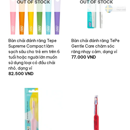
OUT OF STOCK
OUT OF STOCK
+
+
Bàn chải đánh răng Tepe
Bàn chải đánh răng TePe
Supreme Compact làm
Gentle Care chăm sóc
sạch sâu cho trẻ em trên 6
răng nhạy cảm, dạng vỉ
77.000
VND
tuổi hoặc người lớn muốn
sử dụng loại có đầu chải
nhỏ, dạng vỉ
82.500
VND