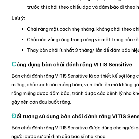
trước thì chải theo chiều dọc và đảm bảo đi theo 
Lưu ý:
Chải răng một cách nhẹ nhàng, không chải theo ch
Chải các vùng răng trong cùng và mặt trong của ră
Thay bàn chải ít nhất 3 tháng/ lần để đảm bảo hiệ
C
ông dụng bàn chải đánh răng VITIS Sensitive
Bàn chải đánh răng VITIS Sensitive là có thiết kế sợi lôn
miệng, chải sạch các mảng bám, vụn thức ăn mà không gâ
răng miệng được đảm bảo, tránh được các bệnh lý nha khoa
gây nên cơn đau buốt răng.
Đ
ối tượng sử dụng bàn chải đánh răng VITIS Sens
Bàn chải đánh răng VITIS Sensitive được dùng cho người c
người được sự chỉ định của bác sĩ nha khoa.