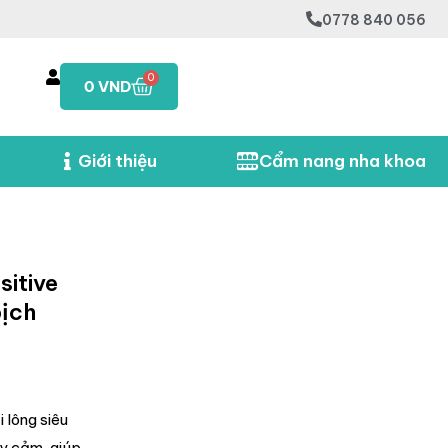
0778 840 056
0
0
VND
Giới thiệu
Cẩm nang nha khoa
sitive
bịch
 lông siêu
y cảm, giúp