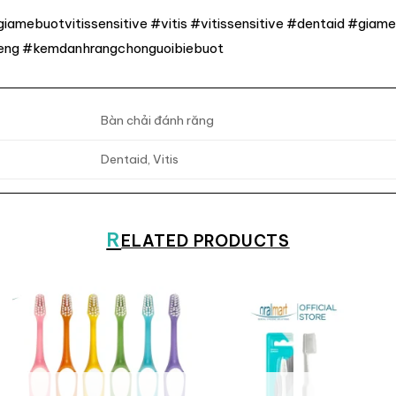
buotvitissensitive #vitis #vitissensitive #dentaid #giam
eng #kemdanhrangchonguoibiebuot
Bàn chải đánh răng
Dentaid, Vitis
R
ELATED PRODUCTS