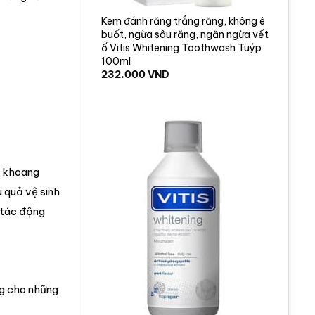
Kem đánh răng trắng răng, không ê
buốt, ngừa sâu răng, ngăn ngừa vết
ố Vitis Whitening Toothwash Tuýp
100ml
232.000
VND
g khoang
 quả vệ sinh
 tác động
ng cho những