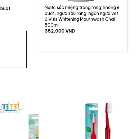
Nước súc miệng trắng răng, không ê
ebuot
buốt, ngừa sâu răng, ngăn ngừa vết
ố Vitis Whitening Mouthwash Chai
500ml
352.000
VND