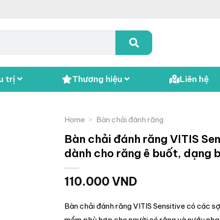
 trị
Thương hiệu
Liên hệ
Home
>
Bàn chải đánh răng
Bàn chải đánh răng VITIS Sen
dành cho răng ê buốt, dạng 
110.000
VND
Bàn chải đánh răng VITIS Sensitive có các sợi
mềm phù hợp cho người có răng và nướu nhạ