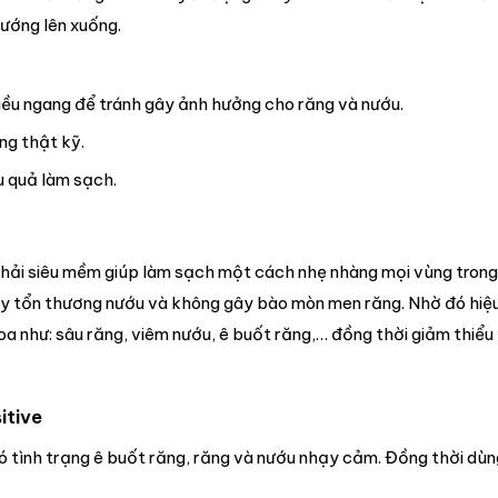
hướng lên xuống.
iều ngang để tránh gây ảnh hưởng cho răng và nướu.
ng thật kỹ.
u quả làm sạch.
g chải siêu mềm giúp làm sạch một cách nhẹ nhàng mọi vùng tron
y tổn thương nướu và không gây bào mòn men răng. Nhờ đó hiệu
 như: sâu răng, viêm nướu, ê buốt răng,… đồng thời giảm thiểu
itive
ó tình trạng ê buốt răng, răng và nướu nhạy cảm. Đồng thời dù