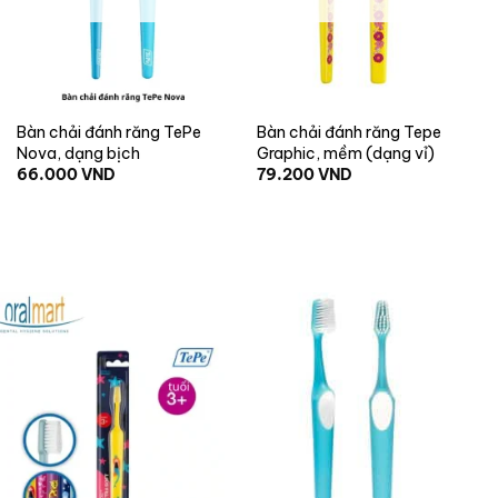
+
+
Bàn chải đánh răng TePe
Bàn chải đánh răng Tepe
Nova, dạng bịch
Graphic, mềm (dạng vỉ)
66.000
VND
79.200
VND