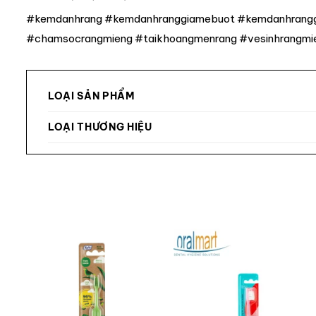
#kemdanhrang #kemdanhranggiamebuot #kemdanhranggiame
#chamsocrangmieng #taikhoangmenrang #vesinhrangmi
LOẠI SẢN PHẨM
LOẠI THƯƠNG HIỆU