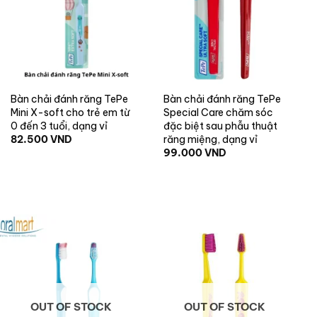
+
+
Bàn chải đánh răng TePe
Bàn chải đánh răng TePe
Mini X-soft cho trẻ em từ
Special Care chăm sóc
0 đến 3 tuổi, dạng vỉ
đặc biệt sau phẫu thuật
82.500
VND
răng miệng, dạng vỉ
99.000
VND
OUT OF STOCK
OUT OF STOCK