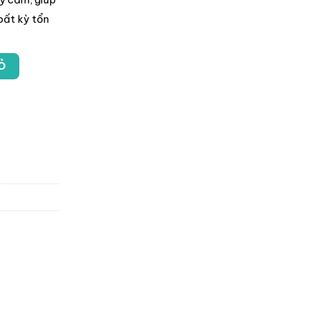
bất kỳ tổn
Ỏ