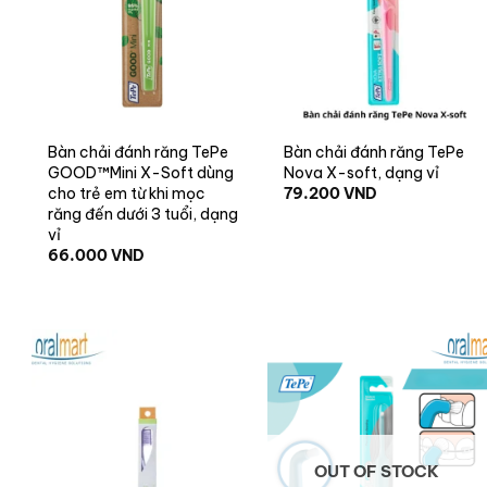
+
+
Bàn chải đánh răng TePe
Bàn chải đánh răng TePe
GOOD™Mini X-Soft dùng
Nova X-soft, dạng vỉ
79.200
VND
cho trẻ em từ khi mọc
răng đến dưới 3 tuổi, dạng
vỉ
66.000
VND
OUT OF STOCK