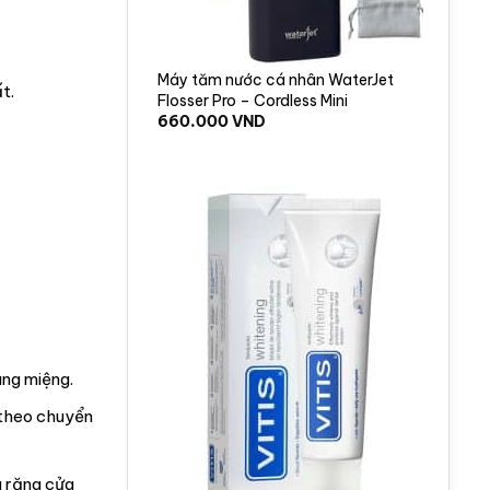
Máy tăm nước cá nhân WaterJet
t.
Flosser Pro – Cordless Mini
660.000
VND
ang miệng.
 theo chuyển
a răng cửa