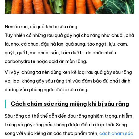
Nên ăn rau, củ quả khi bị sâu răng
Tuy nhiên có những rau quả gây hại cho răng như: chuối, chà
là, nho, cà chua, đậu hà lan, quả sung, táo ngọt, lựu, cam,
quýt, quất, me chua, sấu, tầm duột… do chứa nhiều
carbohydrate hoặc acid ăn mòn răng.
Vì vậy, chúng ta nên dùng xen kẽ loại rau quả gây sâu răng
với loại không gây sâu răng thì vừa đảm bảo đủ chất dinh
dưỡng vừa phòng ngừa được sâu răng.
Cách chăm sóc răng miệng khi bị sâu răng
Sâu răng có thể thể dẫn đến đau răng nghiêm trọng, nhiễm
trùng và gãy răng nếu không được điều trị kịp thời. Song
song với việc kiêng ăn các thực phẩm trên,
cách chăm sóc