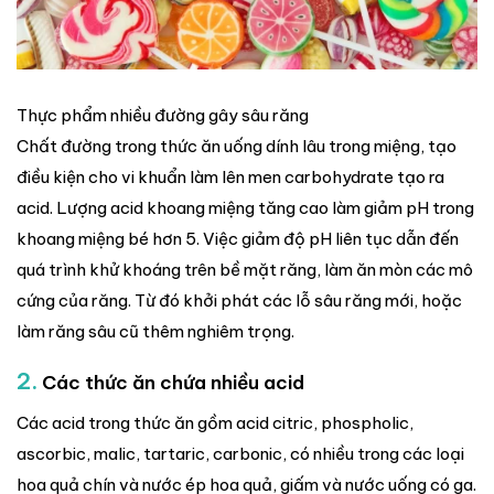
Thực phẩm nhiều đường gây sâu răng
Chất đường trong thức ăn uống dính lâu trong miệng, tạo
điều kiện cho vi khuẩn làm lên men carbohydrate tạo ra
acid. Lượng acid khoang miệng tăng cao làm giảm pH trong
khoang miệng bé hơn 5. Việc giảm độ pH liên tục dẫn đến
quá trình khử khoáng trên bề mặt răng, làm ăn mòn các mô
cứng của răng. Từ đó khởi phát các lỗ sâu răng mới, hoặc
làm răng sâu cũ thêm nghiêm trọng.
2.
Các thức ăn chứa nhiều acid
Các acid trong thức ăn gồm acid citric, phospholic,
ascorbic, malic, tartaric, carbonic, có nhiều trong các loại
hoa quả chín và nước ép hoa quả, giấm và nước uống có ga.