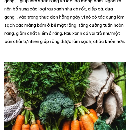
gang,… giúp làm sạch răng và loại bỏ mảng bám. Ngoài ra,
nên bổ sung các loại rau xanh như cà rốt, diếp cá, dưa
gang… vào trong thực đơn hằng ngày vì nó có tác dụng làm
sạch các mảng bám ở bề mặt răng, tăng cường tuần hoàn
răng, giảm chất kiềm ở răng. Rau xanh có vai trò như một
bàn chải tự nhiên giúp răng được làm sạch, chắc khỏe hơn.