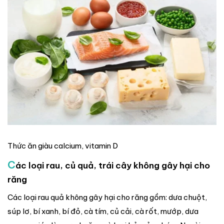
Thức ăn giàu calcium, vitamin D
C
ác loại rau, củ quả, trái cây không gây hại cho
răng
Các loại rau quả không gây hại cho răng gồm: dưa chuột,
súp lơ, bí xanh, bí đỏ, cà tím, củ cải, cà rốt, mướp, dưa