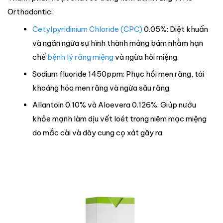
Orthodontic:
Cetylpyridinium Chloride (CPC)
0.05%: Diệt khuẩn
và ngăn ngừa sự hình thành mảng bám nhằm hạn
chế
bệnh lý răng miệng
và ngừa hôi miệng.
Sodium fluoride 1450ppm: Phục hồi men răng, tái
khoáng hóa men răng và ngừa sâu răng.
Allantoin 0.10% và Aloevera 0.126%: Giúp nướu
khỏe mạnh làm dịu vết loét trong niêm mạc miệng
do mắc cài và dây cung cọ xát gây ra.