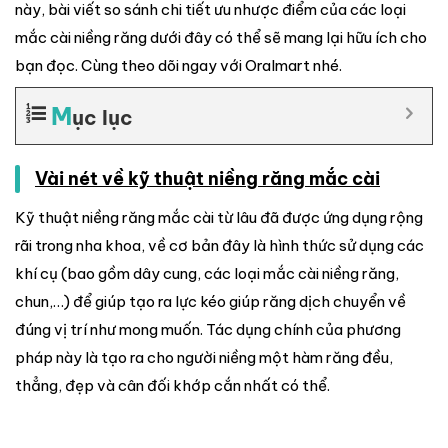
này, bài viết so sánh chi tiết ưu nhược điểm của các loại
mắc cài niềng răng dưới đây có thể sẽ mang lại hữu ích cho
bạn đọc. Cùng theo dõi ngay với Oralmart nhé.
M
ục lục
Vài nét về kỹ thuật niềng răng mắc cài
Kỹ thuật niềng răng mắc cài từ lâu đã được ứng dụng rộng
rãi trong nha khoa, về cơ bản đây là hình thức sử dụng các
khí cụ (bao gồm dây cung, các loại mắc cài niềng răng,
chun,…) để giúp tạo ra lực kéo giúp răng dịch chuyển về
đúng vị trí như mong muốn. Tác dụng chính của phương
pháp này là tạo ra cho người niềng một hàm răng đều,
thẳng, đẹp và cân đối khớp cắn nhất có thể.