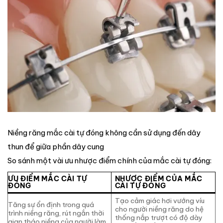
Niềng răng mắc cài tự đóng không cần sử dụng đến dây
thun để giữa phần dây cung
So sánh một vài ưu nhược điểm chính của mắc cài tự đóng:
ƯU ĐIỂM MẮC CÀI TỰ
NHƯỢC ĐIỂM CỦA MẮC
ĐÓNG
CÀI TỰ ĐÓNG
Tạo cảm giác hơi vướng víu
Tăng sự ổn định trong quá
cho người niềng răng do hệ
trình niềng răng, rút ngắn thời
thống nắp trượt có độ dày
gian tháo niềng của người làm.