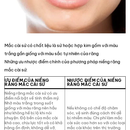
Mắc cài sứ có chất liệu là sứ hoặc hợp kim gốm với màu
trắng gần giống với màu sắc tự nhiên của răng
Những ưu nhược điểm chính của phương pháp niềng răng
mắc cài sứ:
ƯU ĐIỂM CỦA NIỀNG
NHƯỢC ĐIỂM CỦA NIỀNG
RĂNG MẮC CÀI SỨ
RĂNG MẮC CÀI SỨ
Niềng răng mắc cài sứ có ưu
điểm nổi bật về tính thẩm mỹ.
Nhờ màu trắng trong suốt
giống với màu răng nên hầu
Nếu không có chế độ chăm
như không hề bị lộ khi nói
sóc, vệ sinh đúng cách thì dễ
chuyện. Độ bền của mắc cài
bị nhiễm màu. Chi phí làm mắc
khá cao, chịu lực tốt và có khả
cài sức cao hơn so với các loại
năng ổn định, không dễ vỡ,
mắc cài khác trên thị trường.