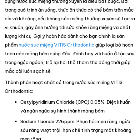
dụng nước súc miệng thường xuyên là điều bắt buộc. Bởi
trong quá trình ăn uống, thức ăn thừa có thể bám trên mắc
cài và kẽ răng, nếu không súc miệng thường xuyên sẽ tạo ra
vi khuẩn, gây ảnh hưởng tới sức khỏe răng miệng và chất
lượng khí cụ. Gợi ý hoàn hảo dành cho bạn chính là sản
phẩm
nước súc miệng VITIS Orthodontic
giúp loại bỏ hoàn
toàn các mảng bám cứng đầu, đánh bay vi khuẩn ở tận sâu
trong ngóc ngách, trả lại hơi thở thơm tho đồng thới giúp
mắc cài luôn sạch sẽ.
Thành phần hoạt chất có trong nước súc miệng VITIS
Orthodontic:
Cetylpyridinium Chloride (CPC) 0.05%: Diệt khuẩn
và ngăn ngừa sự hình thành mảng bám.
Sodium fluoride 226ppm: Phục hồi men răng, ngừa
sâu răng vượt trội, hạn chế tình trạng mất khoáng
men răng.