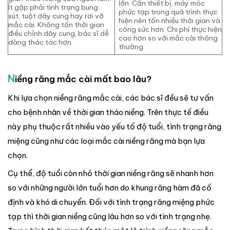
lớn. Cần thiết bị, máy móc
Ít gặp phải tình trạng bung
phức tạp trong quá trình thực
sút, tuột dây cung hay rơi vỡ
hiện nên tốn nhiều thời gian và
mắc cài. Không tốn thời gian
công sức hơn. Chi phí thực hiện
điều chỉnh dây cung, bác sĩ dễ
cao hơn so với mắc cài thông
dàng thác tác hơn.
thường.
N
iềng răng mắc cài mất bao lâu?
Khi lựa chọn niềng răng mắc cài, các bác sĩ đều sẽ tư vấn
cho bệnh nhân về thời gian tháo niềng. Trên thực tế điều
này phụ thuộc rất nhiều vào yếu tố độ tuổi, tình trạng răng
miệng cũng như các loại mắc cài niềng răng mà bạn lựa
chọn.
Cụ thể, độ tuổi còn nhỏ thời gian niềng răng sẽ nhanh hơn
so với những người lớn tuổi hơn do khung răng hàm đã cố
định và khó di chuyển. Đối với tình trạng răng miệng phức
tạp thì thời gian niềng cũng lâu hơn so với tình trạng nhẹ.