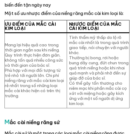
biến đến tận ngày nay
Một số ưu nhược điểm của niềng răng mắc cài kim loại là:
ƯU ĐIỂM CỦA MẮC CÀI
NHƯỢC ĐIỂM CỦA MẮC
KIM LOẠI
CÀI KIM LOẠI
Tính thẩm mỹ thấp do lộ rõ
mắc cài nhất là trong quá trình
Mang lại hiệu quả cao trong
giao tiếp, nói chuyện với người
thời gian ngắn sau khi niềng.
khác.
Quy trình thực hiện đơn giản,
Thường bị bong, rơi hoặc
không tốn quá nhiều công sức
bung dây cung, đứt chun trong
và thời gian của bác sĩ.
quá trình niềng hoặc khi nhai
Phù hợp với mọi đối tượng từ
quá mạnh và phải nhờ đến sự
trẻ nhỏ tới người lớn. Chi phí
giúp đỡ của bác sĩ.
niềng răng với mắc cài kim loại
Có thể gây tổn thương cho
rẻ nhất trong số những loại
niêm mạc khi phần mắc cài cọ
mắc cài khác hiện có trên thị
xát với miệng hoặc gây kích
trường.
ứng với một số người dị ứng
kim loại.
M
ắc cài niềng răng sứ
Mắc cài sứ là một trong các loại mắc cài niềng răng được