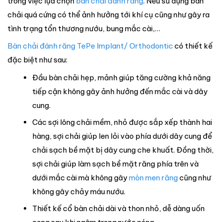
trong việc lựa chọn
bàn chải đánh răng
. Nếu sử dụng bàn
chải quá cứng có thể ảnh hưởng tới khí cụ cũng như gây ra
tình trạng tổn thương nướu, bung mắc cài,…
Bàn chải đánh răng TePe Implant/ Orthodontic
có thiết kế
đặc biệt như sau:
Đầu bàn chải hẹp, mảnh giúp tăng cường khả năng
tiếp cận không gây ảnh hưởng đến mắc cài và dây
cung.
Các sợi lông chải mềm, nhỏ được sắp xếp thành hai
hàng, sợi chải giúp len lỏi vào phía dưới dây cung để
chải sạch bề mặt bị dây cung che khuất. Đồng thời,
sợi chải giúp làm sạch bề mặt răng phía trên và
dưới mắc cài mà không gây
mòn men răng
cũng như
không gây chảy máu nướu.
Thiết kế cổ bàn chải dài và thon nhỏ, dễ dàng uốn