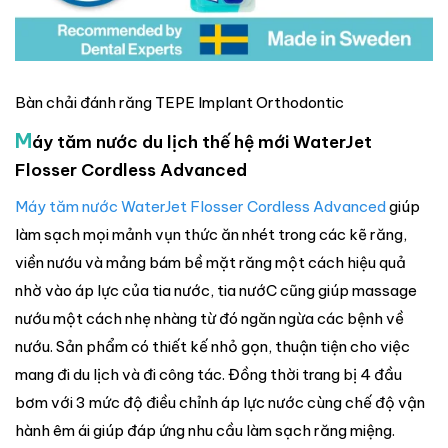
Bàn chải đánh răng TEPE Implant Orthodontic
M
áy tăm nước du lịch thế hệ mới WaterJet
Flosser Cordless Advanced
Máy tăm nước WaterJet Flosser Cordless Advanced
giúp
làm sạch mọi mảnh vụn thức ăn nhét trong các kẽ răng,
viền nướu và mảng bám bề mặt răng một cách hiệu quả
nhờ vào áp lực của tia nước, tia nướC cũng giúp massage
nướu một cách nhẹ nhàng từ đó ngăn ngừa các bệnh về
nướu. Sản phẩm có thiết kế nhỏ gọn, thuận tiện cho việc
mang đi du lịch và đi công tác. Đồng thời trang bị 4 đầu
bơm với 3 mức độ điều chỉnh áp lực nước cùng chế độ vận
hành êm ái giúp đáp ứng nhu cầu làm sạch răng miệng.