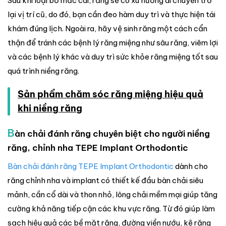
Sau khi loại bỏ mắc cài, răng sẽ có xu hướng di chuyển trở
lại vị trí cũ, do đó, bạn cần đeo hàm duy trì và thực hiện tái
khám đúng lịch. Ngoài ra, hãy vệ sinh răng một cách cẩn
thận để tránh các bệnh lý răng miệng như sâu răng, viêm lợi
và các bệnh lý khác và duy trì sức khỏe răng miệng tốt sau
quá trình niềng răng.
Sản phẩm chăm sóc răng miệng hiệu quả
khi niềng răng
B
àn chải đánh răng chuyên biệt cho người niềng
răng, chỉnh nha TEPE Implant Orthodontic
Bàn chải đánh răng TEPE Implant Orthodontic
dành cho
răng chỉnh nha và implant có thiết kế đầu bàn chải siêu
mảnh, cần cổ dài và thon nhỏ, lông chải mềm mại giúp tăng
cường khả năng tiếp cận các khu vực răng. Từ đó giúp làm
sạch hiệu quả các bề mặt răng, đường viền nướu, kẽ răng