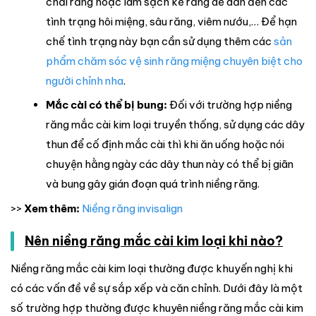
chải răng hoặc làm sạch kẽ răng dễ dẫn đến các
tình trạng hôi miệng, sâu răng, viêm nướu,… Để hạn
chế tình trạng này bạn cần sử dụng thêm các
sản
phẩm chăm sóc vệ sinh răng miệng chuyên biệt cho
người chỉnh nha
.
Mắc cài có thể bị bung:
Đối với trường hợp niềng
răng mắc cài kim loại truyền thống, sử dụng các dây
thun để cố định mắc cài thì khi ăn uống hoặc nói
chuyện hằng ngày các dây thun này có thể bị giãn
và bung gây gián đoạn quá trình niềng răng.
>>
Xem thêm:
Niềng răng invisalign
Nên niềng răng mắc cài kim loại khi nào?
Niềng răng mắc cài kim loại thường được khuyến nghị khi
có các vấn đề về sự sắp xếp và căn chỉnh. Dưới đây là một
số trường hợp thường được khuyên niềng răng mắc cài kim