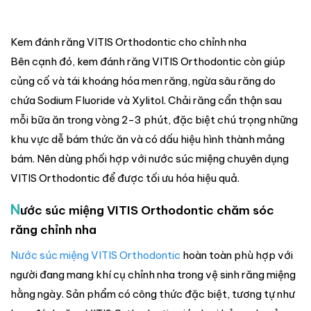
Kem đánh răng VITIS Orthodontic cho chỉnh nha
Bên cạnh đó, kem đánh răng VITIS Orthodontic còn giúp
củng cố và tái khoáng hóa men răng, ngừa sâu răng do
chứa Sodium Fluoride và Xylitol. Chải răng cẩn thận sau
mỗi bữa ăn trong vòng 2-3 phút, đặc biệt chú trọng những
khu vực dễ bám thức ăn và có dấu hiệu hình thành mảng
bám. Nên dùng phối hợp với nước súc miệng chuyên dụng
VITIS Orthodontic để được tối ưu hóa hiệu quả.
N
ước súc miệng VITIS Orthodontic chăm sóc
răng chỉnh nha
Nước súc miệng VITIS Orthodontic
hoàn toàn phù hợp với
người đang mang khí cụ chỉnh nha trong vệ sinh răng miệng
hằng ngày. Sản phẩm có công thức đặc biệt, tương tự như