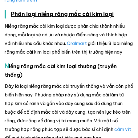
Phân loại niềng răng mắc cài kim loại
Niềng răng mắc cài kim loại được phân chia thành nhiều
dạng, mỗi loại sẽ có ưu và nhược điểm riêng và thích hợp
với nhiều nhu cầu khác nhau.
Oralmart
giới thiệu 3 loại niềng
răng mắc cài kim loại phổ biến trên thị trường hiện nay
N
iềng răng mắc cài kim loại thường (truyền
thống)
Đây là loại niềng răng mắc cài truyền thống và vẫn còn phổ
biến hiện nay. Phương pháp này sử dụng mắc cài làm từ
hợp kim có rãnh và gắn vào dây cung sau đó dùng thun
buộc để cố định mắc cài và dây cung, tạo nên lực kéo trên
răng, đưa răng về đúng vị trí mong muốn. Với một số
trường hợp răng phức tạp sẽ được bác sĩ chỉ định
cắm vít
để quá trình niềng răng đạt hiệu quả cao hơn.