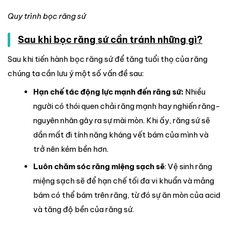
Quy trình bọc răng sứ
Sau khi bọc răng sứ cần tránh những gì?
Sau khi tiến hành bọc răng sứ để tăng tuổi thọ của răng
chúng ta cần lưu ý một số vấn đề sau:
Hạn chế tác động lực mạnh đến răng sứ:
Nhiều
người có thói quen chải răng mạnh hay nghiến răng-
nguyên nhân gây ra sự mài mòn. Khi ấy, răng sứ sẽ
dần mất đi tính năng kháng vết bám của mình và
trở nên kém bền hơn.
Luôn chăm sóc răng miệng sạch sẽ
: Vệ sinh răng
miệng sạch sẽ để hạn chế tối đa vi khuẩn và mảng
bám có thể bám trên răng, từ đó sự ăn mòn của acid
và tăng độ bền của răng sứ.