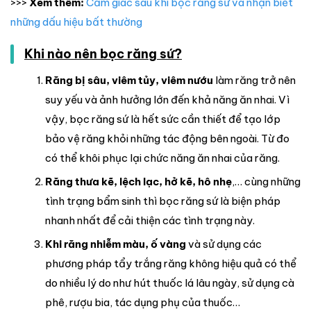
>>>
Xem thêm:
Cảm giác sau khi bọc răng sứ và nhận biết
những dấu hiệu bất thường
Khi nào nên bọc răng sứ?
Răng bị sâu, viêm tủy, viêm nướu
làm răng trở nên
suy yếu và ảnh hưởng lớn đến khả năng ăn nhai. Vì
vậy, bọc răng sứ là hết sức cần thiết để tạo lớp
bảo vệ răng khỏi những tác động bên ngoài. Từ đo
có thể khôi phục lại chức năng ăn nhai của răng.
Răng thưa kẽ, lệch lạc, hở kẽ, hô nhẹ
,… cùng những
tình trạng bẩm sinh thì bọc răng sứ là biện pháp
nhanh nhất để cải thiện các tình trạng này.
Khi răng nhiễm màu, ố vàng
và sử dụng các
phương pháp tẩy trắng răng không hiệu quả có thể
do nhiều lý do như hút thuốc lá lâu ngày, sử dụng cà
phê, rượu bia, tác dụng phụ của thuốc…