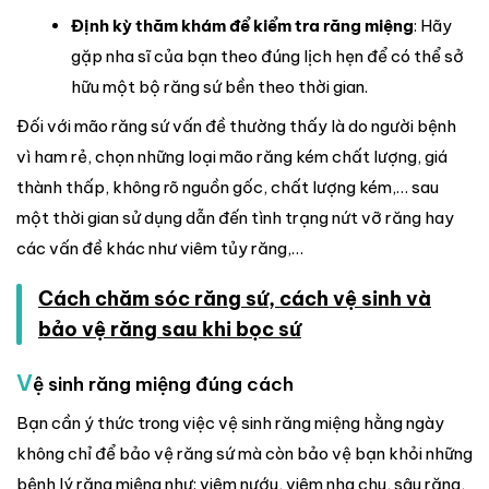
Định kỳ thăm khám để kiểm tra răng miệng
: Hãy
gặp nha sĩ của bạn theo đúng lịch hẹn để có thể sở
hữu một bộ răng sứ bền theo thời gian.
Đối với mão răng sứ vấn đề thường thấy là do người bệnh
vì ham rẻ, chọn những loại mão răng kém chất lượng, giá
thành thấp, không rõ nguồn gốc, chất lượng kém,… sau
một thời gian sử dụng dẫn đến tình trạng nứt vỡ răng hay
các vấn đề khác như viêm tủy răng,…
Cách chăm sóc răng sứ, cách vệ sinh và
bảo vệ răng sau khi bọc sứ
V
ệ sinh răng miệng đúng cách
Bạn cần ý thức trong việc vệ sinh răng miệng hằng ngày
không chỉ để bảo vệ răng sứ mà còn bảo vệ bạn khỏi những
bệnh lý răng miệng như: viêm nướu, viêm nha chu, sâu răng,