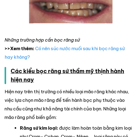
Những trường hợp cần bọc răng sứ
>>Xem thêm:
Có nên súc nước muối sau khi bọc răng sứ
hay không?
Các kiểu bọc răng sứ thẩm mỹ thịnh hành
hiện nay
Hiện nay trên thị trường có nhiều loại mão răng khác nhau,
việc lựa chọn mão răng để tiến hành bọc phụ thuộc vào
nhu cầu cũng như khả năng tài chính của bạn. Những loại
mão răng phổ biến gồm:
Răng sứ kim loại:
được làm hoàn toàn bằng kim loại
như Crom- Coban, Crom- Niken,… loại răng này có