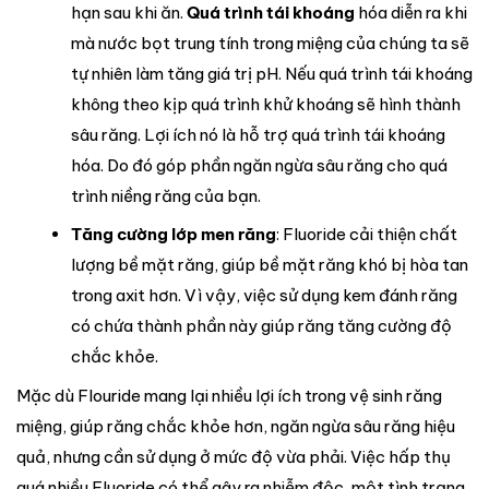
hạn sau khi ăn.
Quá trình tái khoáng
hóa diễn ra khi
mà nước bọt trung tính trong miệng của chúng ta sẽ
tự nhiên làm tăng giá trị pH. Nếu quá trình tái khoáng
không theo kịp quá trình khử khoáng sẽ hình thành
sâu răng. Lợi ích nó là hỗ trợ quá trình tái khoáng
hóa. Do đó góp phần ngăn ngừa sâu răng cho quá
trình niềng răng của bạn.
Tăng cường lớp men răng
: Fluoride cải thiện chất
lượng bề mặt răng, giúp bề mặt răng khó bị hòa tan
trong axit hơn. Vì vậy, việc sử dụng kem đánh răng
có chứa thành phần này giúp răng tăng cường độ
chắc khỏe.
Mặc dù Flouride mang lại nhiều lợi ích trong vệ sinh răng
miệng, giúp răng chắc khỏe hơn, ngăn ngừa sâu răng hiệu
quả, nhưng cần sử dụng ở mức độ vừa phải. Việc hấp thụ
quá nhiều Fluoride có thể gây ra nhiễm độc, một tình trạng