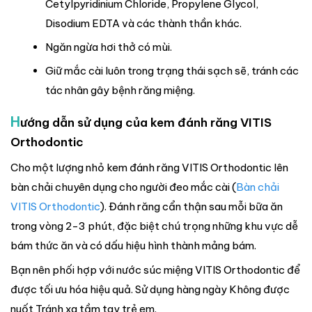
Cetylpyridinium Chloride, Propylene Glycol,
Disodium EDTA và các thành thần khác.
Ngăn ngừa hơi thở có mùi.
Giữ mắc cài luôn trong trạng thái sạch sẽ, tránh các
tác nhân gây bệnh răng miệng.
H
ướng dẫn sử dụng của kem đánh răng VITIS
Orthodontic
Cho một lượng nhỏ kem đánh răng VITIS Orthodontic lên
bàn chải chuyên dụng cho người đeo mắc cài (
Bàn chải
VITIS Orthodontic
). Đánh răng cẩn thận sau mỗi bữa ăn
trong vòng 2-3 phút, đặc biệt chú trọng những khu vực dễ
bám thức ăn và có dấu hiệu hình thành mảng bám.
Bạn nên phối hợp với nước súc miệng VITIS Orthodontic để
được tối ưu hóa hiệu quả. Sử dụng hàng ngày Không được
nuốt Tránh xa tầm tay trẻ em.