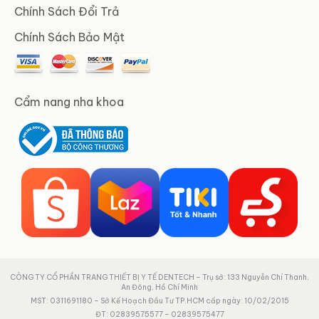
Chính Sách Đổi Trả
Chính Sách Bảo Mật
Cẩm nang nha khoa
CÔNG TY CỔ PHẦN TRANG THIẾT BỊ Y TẾ DENTECH – Trụ sở: 133 Nguyễn Chí Thanh,
An Đông, Hồ Chí Minh
MST: 0311691180 – Sở Kế Hoạch Đầu Tư TP.HCM cấp ngày: 10/02/2015
ĐT: 02839575577 – 02839575477