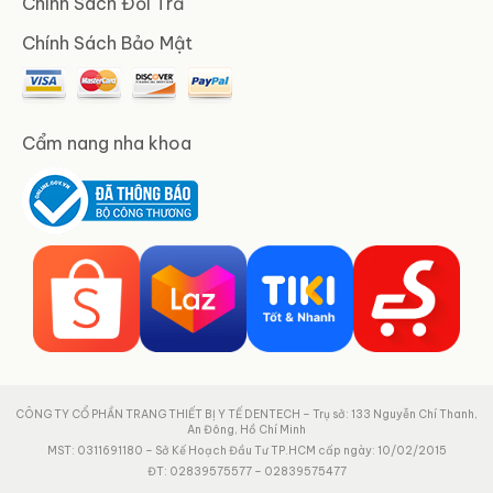
Chính Sách Đổi Trả
Chính Sách Bảo Mật
Cẩm nang nha khoa
CÔNG TY CỔ PHẦN TRANG THIẾT BỊ Y TẾ DENTECH – Trụ sở: 133 Nguyễn Chí Thanh,
An Đông, Hồ Chí Minh
MST: 0311691180 – Sở Kế Hoạch Đầu Tư TP.HCM cấp ngày: 10/02/2015
ĐT: 02839575577 – 02839575477