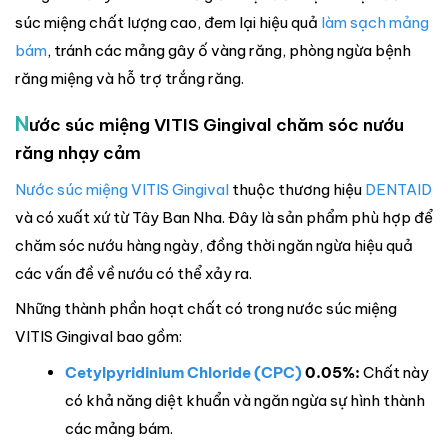
súc miệng chất lượng cao, đem lại hiệu quả
làm sạch mảng
bám
, tránh các mảng gây ố vàng răng, phòng ngừa bệnh
răng miệng và hỗ trợ trắng răng.
N
ước súc miệng VITIS Gingival chăm sóc nướu
răng nhạy cảm
Nước súc miệng VITIS Gingival
thuộc thương hiệu
DENTAID
và có xuất xứ từ Tây Ban Nha. Đây là sản phẩm phù hợp để
chăm sóc nướu hàng ngày, đồng thời ngăn ngừa hiệu quả
các vấn đề về nướu có thể xảy ra.
Những thành phần hoạt chất có trong nước súc miệng
VITIS Gingival bao gồm:
Cetylpyridinium Chloride (CPC)
0.05%:
Chất này
có khả năng diệt khuẩn và ngăn ngừa sự hình thành
các mảng bám.