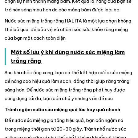
chặn sự hình thành mảng bám. Kết quả là, răng của bạn sẽ
trở nên sáng màu hơn do các mảng bám được loại bỏ.
Nước súc miệng trắng răng HALITA là một lựa chọn không
thể bỏ qua, để bảo vệ và chăm sóc sức khỏe răng miệng
của bạn một cách toàn diện.
Một số lưu ý khi dùng nước súc miệng làm
trắng răng
Sau khi chải răng xong, bạn có thể kết hợp nước súc miệng
để nâng cao hiệu quả làm sạch, đồng thời giúp răng trắng
sáng hơn. Để nước súc miệng trắng răng phát huy được
công dụng tối đa, bạn cần chú ý những vấn đề sau:
Tránh ngậm nước súc miệng quá lâu hay quá nhanh
Để nước súc miệng gia tăng hiệu quả, bạn cần ngậm nó
trong miệng thời gian từ 20-30 giây. Tránh nhổ nước súc
miệng ra quá sớm vì như thế chất kháng khuẩn sẽ không