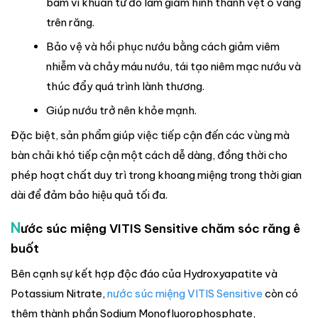
bám vi khuẩn từ đó làm giảm hình thành vệt ố vàng
trên răng.
Bảo vệ và hồi phục nướu bằng cách giảm viêm
nhiễm và chảy máu nướu, tái tạo niêm mạc nướu và
thúc đẩy quá trình lành thương.
Giúp nướu trở nên khỏe mạnh.
Đặc biệt, sản phẩm giúp việc tiếp cận đến các vùng mà
bàn chải khó tiếp cận một cách dễ dàng, đồng thời cho
phép hoạt chất duy trì trong khoang miệng trong thời gian
dài để đảm bảo hiệu quả tối đa.
N
ước súc miệng VITIS Sensitive chăm sóc răng ê
buốt
Bên cạnh sự kết hợp độc đáo của Hydroxyapatite và
Potassium Nitrate,
nước súc miệng VITIS Sensitive
còn có
thêm thành phần Sodium Monofluorophosphate,