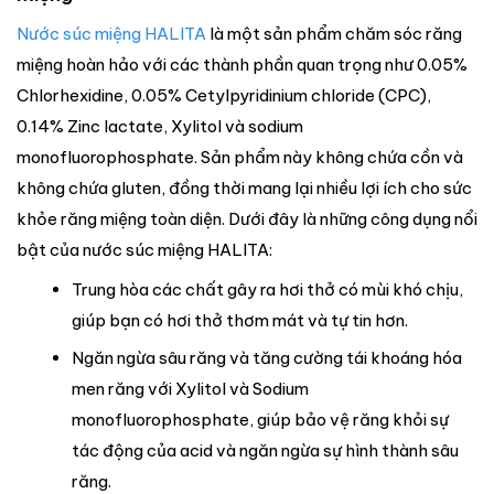
Nước súc miệng HALITA
là một sản phẩm chăm sóc răng
miệng hoàn hảo với các thành phần quan trọng như 0.05%
Chlorhexidine, 0.05% Cetylpyridinium chloride (CPC),
0.14% Zinc lactate, Xylitol và sodium
monofluorophosphate. Sản phẩm này không chứa cồn và
không chứa gluten, đồng thời mang lại nhiều lợi ích cho sức
khỏe răng miệng toàn diện. Dưới đây là những công dụng nổi
bật của nước súc miệng HALITA:
Trung hòa các chất gây ra hơi thở có mùi khó chịu,
giúp bạn có hơi thở thơm mát và tự tin hơn.
Ngăn ngừa sâu răng và tăng cường tái khoáng hóa
men răng với Xylitol và Sodium
monofluorophosphate, giúp bảo vệ răng khỏi sự
tác động của acid và ngăn ngừa sự hình thành sâu
răng.