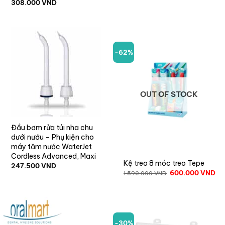
308.000
VND
-62%
OUT OF STOCK
Đầu bơm rửa túi nha chu
dưới nướu – Phụ kiện cho
máy tăm nước WaterJet
Cordless Advanced, Maxi
Kệ treo 8 móc treo Tepe
247.500
VND
600.000
VND
1.590.000
VND
-30%