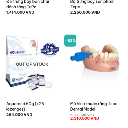
Đế trưng bày bàn chải
Bộ trưng bày sản phẩm
đánh răng TePe
Tepe
1.414.000
VND
2.250.000
VND
-63%
OUT OF STOCK
Aquamed 60g (x26
Mô hình khuôn răng Tepe
lozenges)
Dental Model
264.000
VND
6.177.000
VND
2.310.000
VND