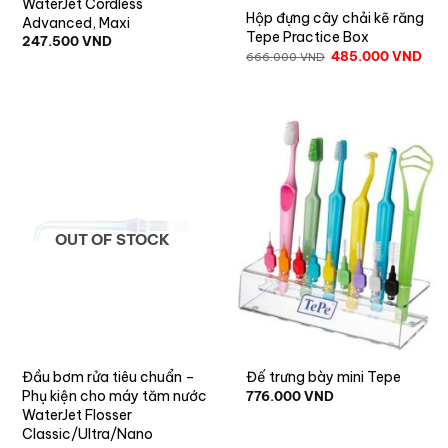
WaterJet Cordless
Hộp đựng cây chải kẽ răng
Advanced, Maxi
Tepe Practice Box
247.500
VND
485.000
VND
666.000
VND
OUT OF STOCK
Đầu bơm rửa tiêu chuẩn –
Đế trưng bày mini Tepe
Phụ kiện cho máy tăm nước
776.000
VND
WaterJet Flosser
Classic/Ultra/Nano