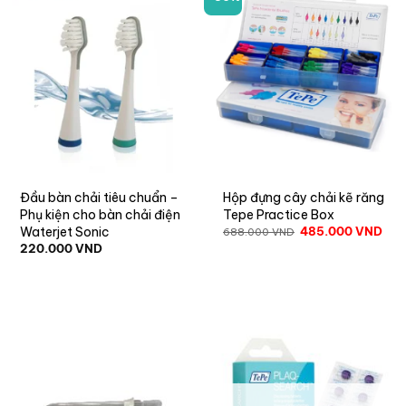
Đầu bàn chải tiêu chuẩn –
Hộp đựng cây chải kẽ răng
Phụ kiện cho bàn chải điện
Tepe Practice Box
Waterjet Sonic
485.000
VND
688.000
VND
220.000
VND