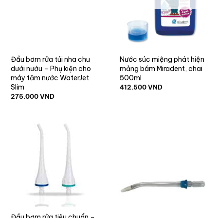
Đầu bơm rửa túi nha chu
Nước súc miệng phát hiện
dưới nướu – Phụ kiện cho
mảng bám Miradent, chai
máy tăm nước WaterJet
500ml
Slim
412.500
VND
275.000
VND
Đầu bơm rửa tiêu chuẩn –