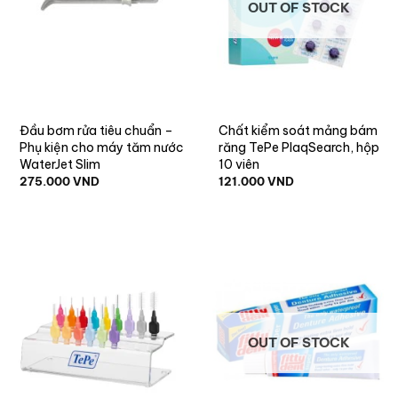
OUT OF STOCK
Đầu bơm rửa tiêu chuẩn –
Chất kiểm soát mảng bám
Phụ kiện cho máy tăm nước
răng TePe PlaqSearch, hộp
WaterJet Slim
10 viên
275.000
VND
121.000
VND
OUT OF STOCK