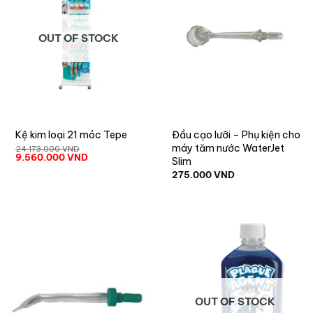
OUT OF STOCK
Kệ kim loại 21 móc Tepe
Đầu cạo lưỡi – Phụ kiện cho
máy tăm nước WaterJet
24.173.000
VND
9.560.000
VND
Slim
275.000
VND
OUT OF STOCK