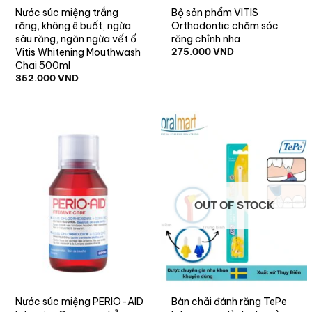
Nước súc miệng trắng
Bộ sản phẩm VITIS
răng, không ê buốt, ngừa
Orthodontic chăm sóc
sâu răng, ngăn ngừa vết ố
răng chỉnh nha
Vitis Whitening Mouthwash
275.000
VND
Chai 500ml
352.000
VND
OUT OF STOCK
Nước súc miệng PERIO-AID
Bàn chải đánh răng TePe