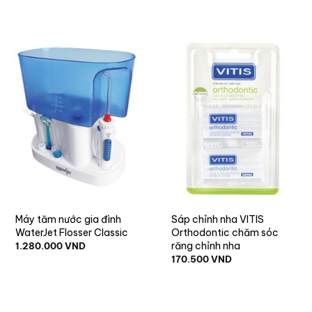
Máy tăm nước gia đình
Sáp chỉnh nha VITIS
WaterJet Flosser Classic
Orthodontic chăm sóc
răng chỉnh nha
1.280.000
VND
170.500
VND