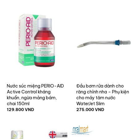
Nước súc miệng PERIO-AID
Đầu bơm rửa dành cho
Active Control kháng
răng chỉnh nha – Phụ kiện
khuẩn, ngừa mảng bám,
cho máy tăm nước
chai 150ml
WaterJet Slim
129.800
VND
275.000
VND