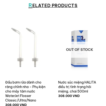
R
ELATED PRODUCTS
OUT OF STOCK
Đầu bơm rửa dành cho
Nước súc miệng HALITA
răng chỉnh nha – Phụ kiện
điều trị tình trạng hôi
cho máy tăm nước
miệng, chai 500ml
WaterJet Flosser
308.000
VND
Classic/Ultra/Nano
308.000
VND