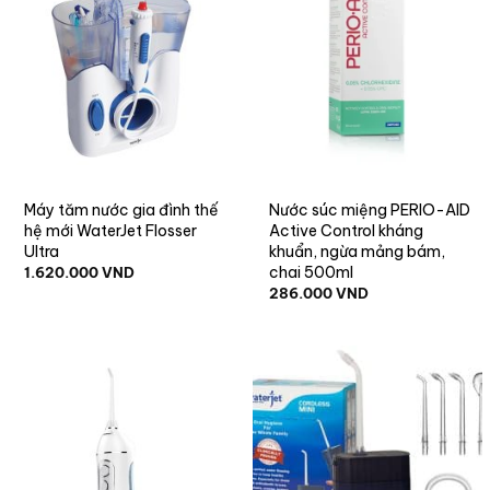
Máy tăm nước gia đình thế
Nước súc miệng PERIO-AID
hệ mới WaterJet Flosser
Active Control kháng
Ultra
khuẩn, ngừa mảng bám,
chai 500ml
1.620.000
VND
286.000
VND