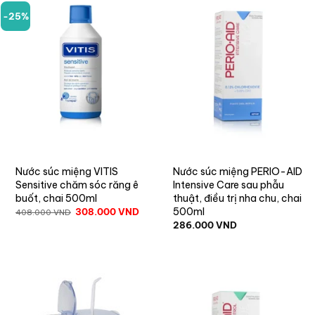
-25%
Nước súc miệng VITIS
Nước súc miệng PERIO-AID
Sensitive chăm sóc răng ê
Intensive Care sau phẫu
buốt, chai 500ml
thuật, điều trị nha chu, chai
500ml
308.000
VND
408.000
VND
286.000
VND