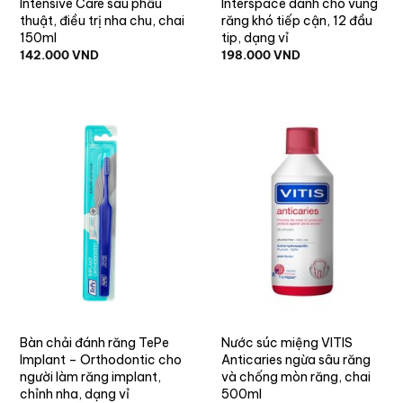
Intensive Care sau phẫu
Interspace dành cho vùng
thuật, điều trị nha chu, chai
răng khó tiếp cận, 12 đầu
150ml
tip, dạng vỉ
142.000
VND
198.000
VND
Bàn chải đánh răng TePe
Nước súc miệng VITIS
Implant – Orthodontic cho
Anticaries ngừa sâu răng
người làm răng implant,
và chống mòn răng, chai
chỉnh nha, dạng vỉ
500ml