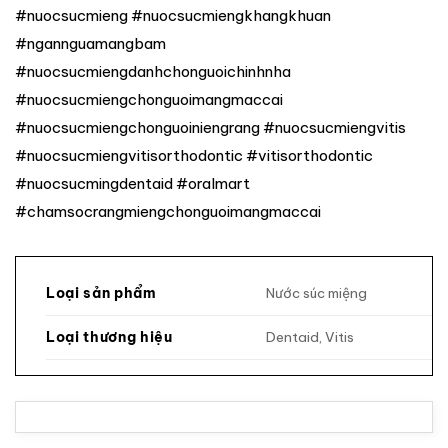
#nuocsucmieng #nuocsucmiengkhangkhuan
#ngannguamangbam
#nuocsucmiengdanhchonguoichinhnha
#nuocsucmiengchonguoimangmaccai
#nuocsucmiengchonguoiniengrang #nuocsucmiengvitis
#nuocsucmiengvitisorthodontic #vitisorthodontic
#nuocsucmingdentaid #oralmart
#chamsocrangmiengchonguoimangmaccai
Nước súc miệng
Loại sản phẩm
Dentaid, Vitis
Loại thương hiệu