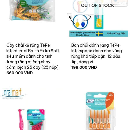
OUT OF STOCK
Cây chải kẽ răng TePe
Bàn chải đánh răng TePe
Interdental Brush Extra Soft
Interspace dành cho vùng
siêu mềm dành cho tình
răng khó tiếp cận, 12 đầu
trạng răng miệng nhạy
tip, dạng vỉ
cảm, bịch 25 cây (25 nắp)
198.000
VND
660.000
VND