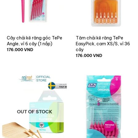
Cây chải kẽ răng góc TePe
Tăm chải kẽ răng TePe
Angle, vỉ 6 cây (1 nắp)
EasyPick, cam XS/S, vỉ 36
cây
176.000
VND
176.000
VND
OUT OF STOCK