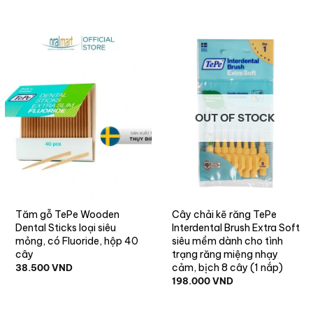
OUT OF STOCK
Tăm gỗ TePe Wooden
Cây chải kẽ răng TePe
Dental Sticks loại siêu
Interdental Brush Extra Soft
mỏng, có Fluoride, hộp 40
siêu mềm dành cho tình
cây
trạng răng miệng nhạy
cảm, bịch 8 cây (1 nắp)
38.500
VND
198.000
VND