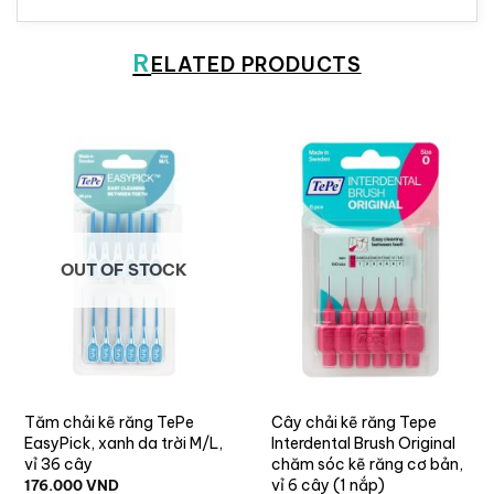
R
ELATED PRODUCTS
OUT OF STOCK
Tăm chải kẽ răng TePe
Cây chải kẽ răng Tepe
EasyPick, xanh da trời M/L,
Interdental Brush Original
vỉ 36 cây
chăm sóc kẽ răng cơ bản,
vỉ 6 cây (1 nắp)
176.000
VND