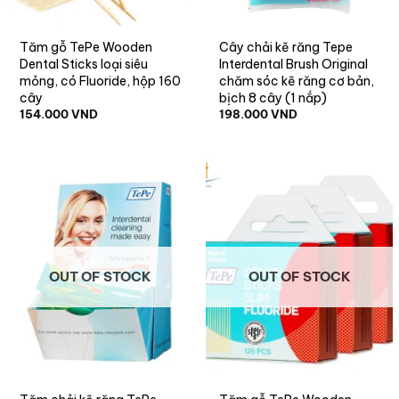
Tăm gỗ TePe Wooden
Cây chải kẽ răng Tepe
Dental Sticks loại siêu
Interdental Brush Original
mỏng, có Fluoride, hộp 160
chăm sóc kẽ răng cơ bản,
cây
bịch 8 cây (1 nắp)
154.000
VND
198.000
VND
OUT OF STOCK
OUT OF STOCK