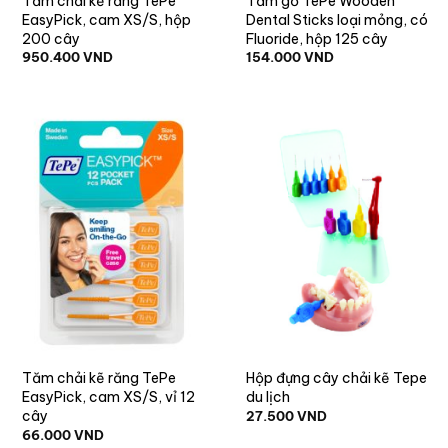
Tăm chải kẽ răng TePe
Tăm gỗ TePe Wooden
EasyPick, cam XS/S, hộp
Dental Sticks loại mỏng, có
200 cây
Fluoride, hộp 125 cây
950.400
VND
154.000
VND
Tăm chải kẽ răng TePe
Hộp đựng cây chải kẽ Tepe
EasyPick, cam XS/S, vỉ 12
du lịch
cây
27.500
VND
66.000
VND