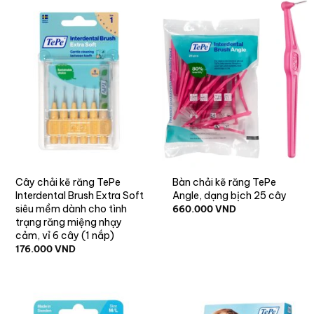
Cây chải kẽ răng TePe
Bàn chải kẽ răng TePe
Interdental Brush Extra Soft
Angle, dạng bịch 25 cây
siêu mềm dành cho tình
660.000
VND
trạng răng miệng nhạy
cảm, vỉ 6 cây (1 nắp)
176.000
VND