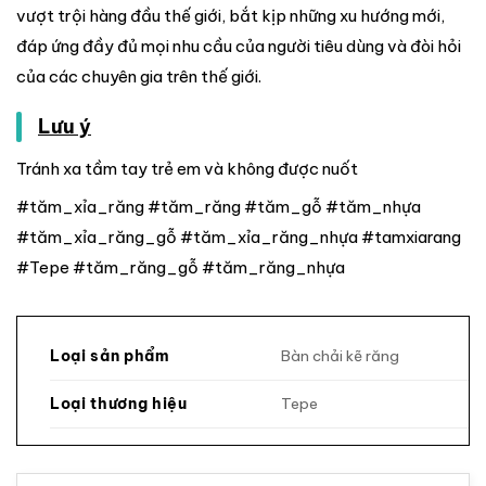
vượt trội hàng đầu thế giới, bắt kịp những xu hướng mới,
đáp ứng đầy đủ mọi nhu cầu của người tiêu dùng và đòi hỏi
của các chuyên gia trên thế giới.
Lưu ý
Tránh xa tầm tay trẻ em và không được nuốt
#tăm_xỉa_răng #tăm_răng #tăm_gỗ #tăm_nhựa
#tăm_xỉa_răng_gỗ #tăm_xỉa_răng_nhựa #tamxiarang
#Tepe #tăm_răng_gỗ #tăm_răng_nhựa
Bàn chải kẽ răng
Loại sản phẩm
Tepe
Loại thương hiệu