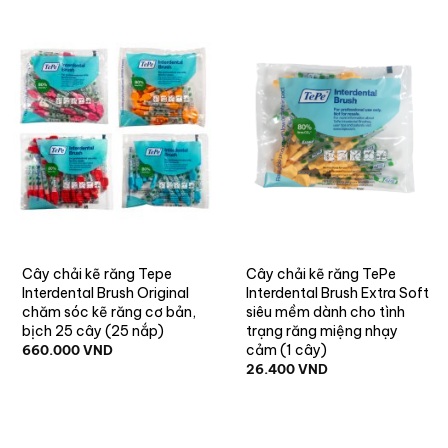
Cây chải kẽ răng Tepe
Cây chải kẽ răng TePe
Interdental Brush Original
Interdental Brush Extra Soft
chăm sóc kẽ răng cơ bản,
siêu mềm dành cho tình
bịch 25 cây (25 nắp)
trạng răng miệng nhạy
cảm (1 cây)
660.000
VND
26.400
VND