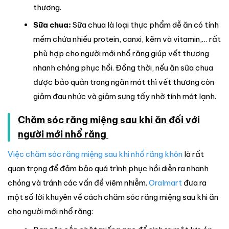
thương.
Sữa chua:
Sữa chua là loại thực phẩm dễ ăn có tính
mềm chứa nhiều protein, canxi, kẽm và vitamin,… rất
phù hợp cho người mới nhổ răng giúp vết thương
nhanh chóng phục hồi. Đồng thời, nếu ăn sữa chua
được bảo quản trong ngăn mát thì vết thương còn
giảm đau nhức và giảm sưng tấy nhờ tính mát lạnh.
Chăm sóc răng miệng sau khi ăn đối với
người mới nhổ răng
Việc chăm sóc răng miệng sau khi nhổ răng khôn
là rất
quan trọng để đảm bảo quá trình phục hồi diễn ra nhanh
chóng và tránh các vấn đề viêm nhiễm.
Oralmart
đưa ra
một số lời khuyên về cách chăm sóc răng miệng sau khi ăn
cho người mới nhổ răng: