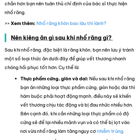
chắn hơn bạn nên tuân thủ chỉ định của bác sĩ thực hiện
nhổ răng.
>>
Xem thêm:
Nhổ răng khôn bao lâu thì lành?
Nên kiêng ăn gì sau khi nhổ răng gì?
Sau khi nhổ răng, đặc biệt là răng khôn, bạn nên lưu ý tránh
một số loại thức ăn dưới đây để giúp vết thương nhanh
chóng hồi phục tốt hơn. Cụ thể là:
Thực phẩm cứng, giòn và dai:
Nếu sau khi nhổ răng
bạn ăn những loại thực phẩm cứng, giòn hoặc dai thì
hàm buộc phải hoạt động mạnh, điều này sẽ khiến
vết thương chịu tác động và bị đau nhức nhiều hơn.
Bên cạnh đó, khi cắn những loại thực phẩm có độ
cứng sẽ để lại nhiều mảnh vụn và có thể bị lọt vào
nơi vừa nhổ răng làm tăng nguy cơ
nhiễm trùng
.