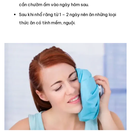
cần chườm ấm vào ngày hôm sau.
Sau khi nhổ răng từ 1 – 2 ngày nên ăn những loại
thức ăn có tính mềm, nguội.