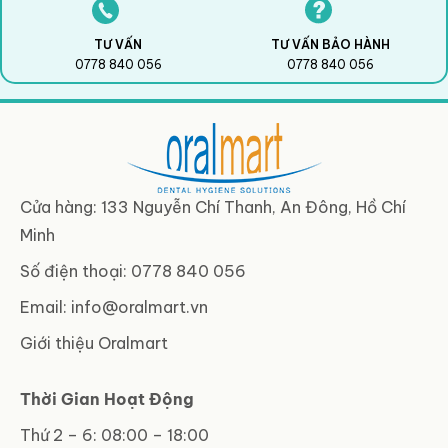
TƯ VẤN
TƯ VẤN BẢO HÀNH
0778 840 056
0778 840 056
Cửa hàng: 133 Nguyễn Chí Thanh, An Đông, Hồ Chí
Minh
Số điện thoại: 0778 840 056
Email:
info@oralmart.vn
Giới thiệu Oralmart
Thời Gian Hoạt Động
Thứ 2 – 6: 08:00 – 18:00