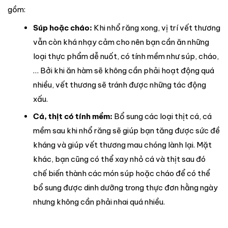
gồm:
Súp hoặc cháo:
Khi nhổ răng xong, vị trí vết thương
vẫn còn khá nhạy cảm cho nên bạn cần ăn những
loại thực phẩm dễ nuốt, có tính mềm như súp, cháo,
… Bởi khi ăn hàm sẽ không cần phải hoạt động quá
nhiều, vết thương sẽ tránh được những tác động
xấu.
Cá, thịt có tính mềm:
Bổ sung các loại thịt cá, cá
mềm sau khi nhổ răng sẽ giúp bạn tăng được sức đề
kháng và giúp vết thương mau chóng lành lại. Mặt
khác, bạn cũng có thể xay nhỏ cá và thịt sau đó
chế biến thành các món súp hoặc cháo để có thể
bổ sung được dinh dưỡng trong thực đơn hằng ngày
nhưng không cần phải nhai quá nhiều.