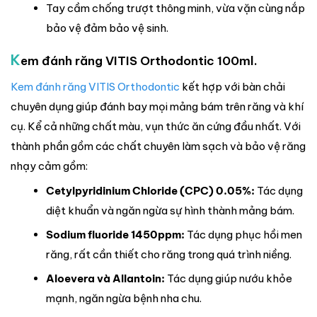
Tay cầm chống trượt thông minh, vừa vặn cùng nắp
bảo vệ đảm bảo vệ sinh.
K
em đánh răng VITIS Orthodontic 100ml.
Kem đánh răng VITIS Orthodontic
kết hợp với bàn chải
chuyên dụng giúp đánh bay mọi mảng bám trên răng và khí
cụ. Kể cả những chất màu, vụn thức ăn cứng đầu nhất. Với
thành phần gồm các chất chuyên làm sạch và bảo vệ răng
nhạy cảm gồm:
Cetylpyridinium Chloride (CPC) 0.05%:
Tác dụng
diệt khuẩn và ngăn ngừa sự hình thành mảng bám.
Sodium fluoride 1450ppm:
Tác dụng phục hồi men
răng, rất cần thiết cho răng trong quá trình niềng.
Aloevera và Allantoin:
Tác dụng giúp nướu khỏe
mạnh, ngăn ngừa bệnh nha chu.