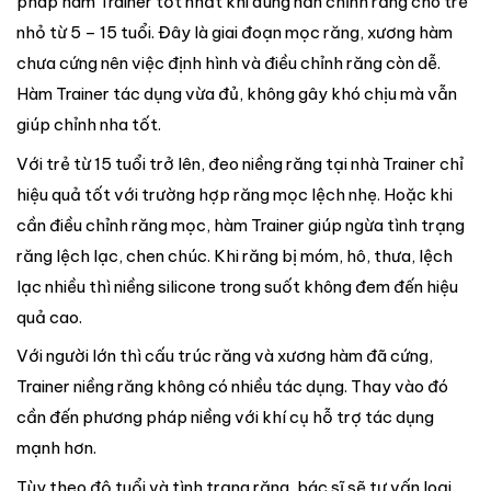
pháp hàm Trainer tốt nhất khi dùng nắn chỉnh răng cho trẻ
nhỏ từ 5 – 15 tuổi. Đây là giai đoạn mọc răng, xương hàm
chưa cứng nên việc định hình và điều chỉnh răng còn dễ.
Hàm Trainer tác dụng vừa đủ, không gây khó chịu mà vẫn
giúp chỉnh nha tốt.
Với trẻ từ 15 tuổi trở lên, đeo niềng răng tại nhà Trainer chỉ
hiệu quả tốt với trường hợp răng mọc lệch nhẹ. Hoặc khi
cần điều chỉnh răng mọc, hàm Trainer giúp ngừa tình trạng
răng lệch lạc, chen chúc. Khi răng bị móm, hô, thưa, lệch
lạc nhiều thì niềng silicone trong suốt không đem đến hiệu
quả cao.
Với người lớn thì cấu trúc răng và xương hàm đã cứng,
Trainer niềng răng không có nhiều tác dụng. Thay vào đó
cần đến phương pháp niềng với khí cụ hỗ trợ tác dụng
mạnh hơn.
Tùy theo độ tuổi và tình trạng răng, bác sĩ sẽ tư vấn loại