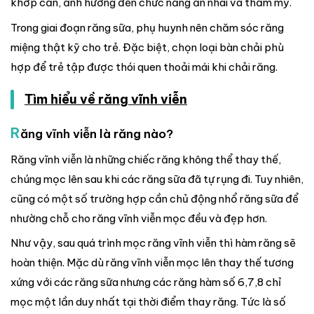
khớp cắn, ảnh hưởng đến chức năng ăn nhai và thẩm mỹ.
Trong giai đoạn răng sữa, phụ huynh nên chăm sóc răng
miệng thật kỹ cho trẻ. Đặc biệt, chọn loại bàn chải phù
hợp để trẻ tập được thói quen thoải mái khi chải răng.
Tìm hiểu về răng vĩnh viễn
R
ăng vĩnh viễn là răng nào?
Răng vĩnh viễn là những chiếc răng không thể thay thế,
chúng mọc lên sau khi các răng sữa đã tự rụng đi. Tuy nhiên,
cũng có một số trường hợp cần chủ động nhổ răng sữa để
nhường chỗ cho răng vĩnh viễn mọc đều và đẹp hơn.
Như vậy, sau quá trình mọc răng vĩnh viễn thì hàm răng sẽ
hoàn thiện. Mặc dù răng vĩnh viễn mọc lên thay thế tương
xứng với các răng sữa nhưng các răng hàm số 6,7,8 chỉ
mọc một lần duy nhất tại thời điểm thay răng. Tức là số