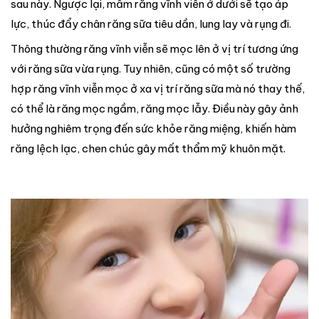
sau này. Ngược lại, mầm răng vĩnh viễn ở dưới sẽ tạo áp
lực, thúc đẩy chân răng sữa tiêu dần, lung lay và rụng đi.
Thông thường răng vĩnh viễn sẽ mọc lên ở vị trí tương ứng
với răng sữa vừa rụng. Tuy nhiên, cũng có một số trường
hợp răng vĩnh viễn mọc ở xa vị trí răng sữa mà nó thay thế,
có thể là răng mọc ngầm, răng mọc lẫy. Điều này gây ảnh
hưởng nghiêm trọng đến sức khỏe răng miệng, khiến hàm
răng lệch lạc, chen chúc gây mất thẩm mỹ khuôn mặt.