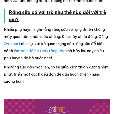
năm 20 tuổi, nhưng đôi khi chúng có thể mọc muộn hơn.
Răng sữa có vai trò như thế nào đối với trẻ
em?
Nhiều phụ huynh nghĩ rằng răng sữa sẽ rụng đi nên không
mấy quan tâm chăm sóc chúng. Điều này chưa đúng. Cùng
Oralmart
nhìn lại vai trò quan trọng của răng sữa để biết
cách
làm sao để bé thay răng đẹp
mà bấy lâu nay nhiều
phụ huynh đã bỏ quên nhé!
Khi răng sữa dần mọc lên, nó sẽ giúp kích thích xương hàm
phát triển một cách đều đặn để dần hoàn thiện khung
xương hàm.