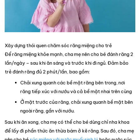
Xây dựng thói quen chăm sóc răng miệng cho trẻ
Để răng miệng khỏe mạnh, cha mẹ nên cho bé đánh răng 2
lần/ngày – sau khi ăn sáng và trước khi đi ngủ. Đảm bảo
trẻ đánh răng đủ 2 phút/lần, bao gồm:
Chải xung quanh các bề mặt răng bên trong, nơi
răng tiếp xúc với nướu và cả bề mặt nhai trên cùng
Ở mặt trước của răng, chải xung quanh bề mặt bên
ngoài răng, gần với nướu.
Sau khi ăn xong, cha mẹ có thể cho bé dùng chỉ nha khoa
để lấy đi phần thức ăn thừa bám ở kẽ răng. Sau đó, cha mẹ
nên cho bé
súc miệng với nước muối sinh lý
hoặc nước súc