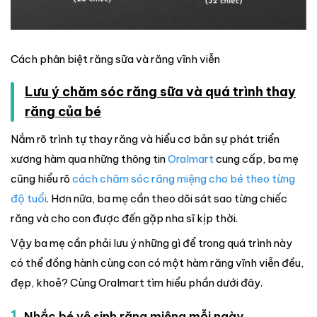
Cách phân biệt răng sữa và răng vĩnh viễn
Lưu ý chăm sóc răng sữa và quá trình thay
răng của bé
Nắm rõ trình tự thay răng và hiểu cơ bản sự phát triển
xương hàm qua những thông tin
Oralmart
cung cấp, ba mẹ
cũng hiểu rõ
cách chăm sóc răng miệng cho bé theo từng
độ tuổi
. Hơn nữa, ba mẹ cần theo dõi sát sao từng chiếc
răng và cho con được đến gặp nha sĩ kịp thời.
Vậy ba mẹ cần phải lưu ý những gì để trong quá trình này
có thể đồng hành cùng con có một hàm răng vĩnh viễn đều,
đẹp, khoẻ? Cùng Oralmart tìm hiểu phần dưới đây.
1.
Nhắc bé vệ sinh răng miệng mỗi ngày