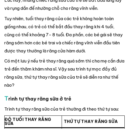
Lúc này, những chiếc răng sữa của trẻ sẽ bắt đầu lung lay
và rụng dần để nhường chỗ cho răng vĩnh viễn.
Tuy nhiên, tuổi thay răng của các trẻ không hoàn toàn
giống nhau, có trẻ có thể bắt đầu thay răng khi 4 tuổi,
cũng có thể khoảng 7- 8 tuổi. Đa phần, các bé gái sẽ thay
răng sớm hơn các bé trai và chiếc răng vĩnh viễn đầu tiên
được thay thường là răng cửa hàm dưới.
Có một lưu ý nếu trẻ thay răng quá sớm thì cha mẹ cần đưa
trẻ đến thăm khám nha sĩ. Vậy sau trình tự mọc đầy đủ
răng sữa, thứ tự thay răng sữa của trẻ sẽ diễn ra như thế
nào?
T
rình tự thay răng sữa ở trẻ
Trình tự thay răng sữa của trẻ thường đi theo thứ tự sau:
ĐỘ TUỔI THAY RĂNG
THỨ TỰ THAY RĂNG SỮA
SỮA