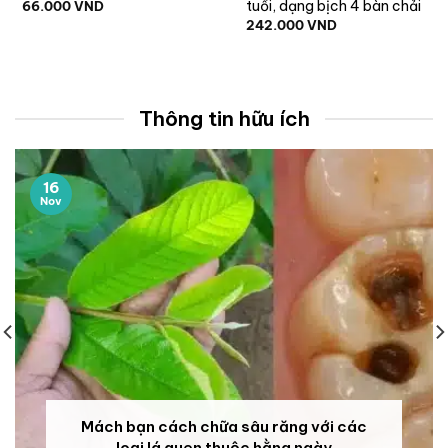
tuổi, dạng bịch 4 bàn chải
66.000
VND
242.000
VND
Thông tin hữu ích
16
Nov
Mách bạn cách chữa sâu răng với các
loại lá quen thuộc hằng ngày