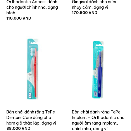
Orthodontic Access dành
Gingival dành cho nướu
cho người chỉnh nha, dạng
nhạy cảm, dạng vỉ
bịch
170.500
VND
110.000
VND
Bàn chải đánh răng TePe
Bàn chải đánh răng TePe
Denture Care dùng cho
Implant – Orthodontic cho
hàm giả tháo lắp, dạng vỉ
người làm răng implant,
chỉnh nha, dạng vỉ
88.000
VND