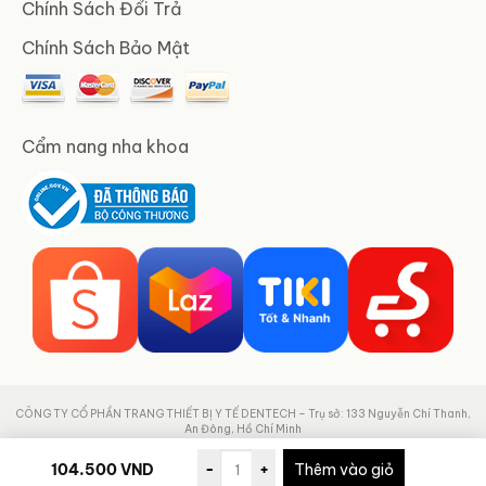
Chính Sách Đổi Trả
Chính Sách Bảo Mật
Cẩm nang nha khoa
CÔNG TY CỔ PHẦN TRANG THIẾT BỊ Y TẾ DENTECH – Trụ sở: 133 Nguyễn Chí Thanh,
An Đông, Hồ Chí Minh
MST: 0311691180 – Sở Kế Hoạch Đầu Tư TP.HCM cấp ngày: 10/02/2015
104.500
VND
-
+
Thêm vào giỏ
ĐT: 02839575577 – 02839575477