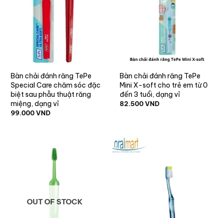
Bàn chải đánh răng TePe
Bàn chải đánh răng TePe
Special Care chăm sóc đặc
Mini X-soft cho trẻ em từ 0
biệt sau phẫu thuật răng
đến 3 tuổi, dạng vỉ
miệng, dạng vỉ
82.500
VND
99.000
VND
OUT OF STOCK