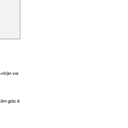
 nhận vai
cảm giác ê