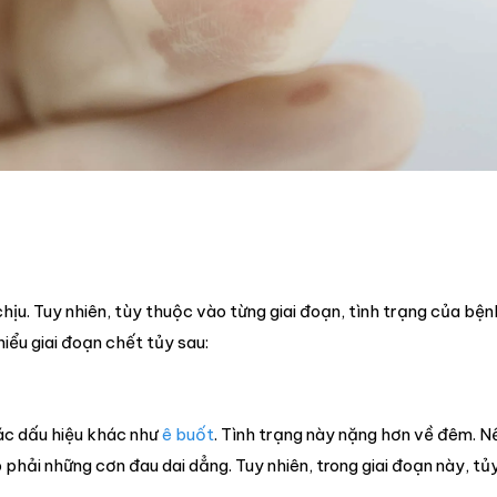
hịu. Tuy nhiên, tùy thuộc vào từng giai đoạn, tình trạng của bệ
hiểu giai đoạn chết tủy sau:
ác dấu hiệu khác như
ê buốt
. Tình trạng này nặng hơn về đêm. N
hải những cơn đau dai dẳng. Tuy nhiên, trong giai đoạn này, tủ