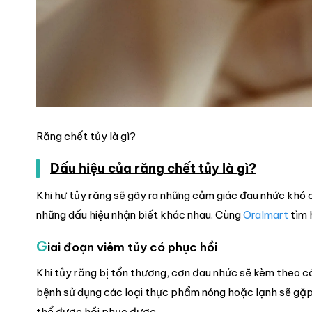
Răng chết tủy là gì?
Dấu hiệu của răng chết tủy là gì?
Khi hư tủy răng sẽ gây ra những cảm giác đau nhức khó c
những dấu hiệu nhận biết khác nhau. Cùng
Oralmart
tìm 
G
iai đoạn viêm tủy có phục hồi
Khi tủy răng bị tổn thương, cơn đau nhức sẽ kèm theo c
bệnh sử dụng các loại thực phẩm nóng hoặc lạnh sẽ gặp p
thể được hồi phục được.