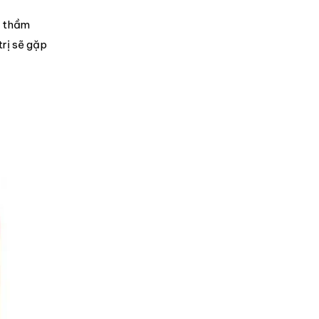
t thầm
trị sẽ gặp