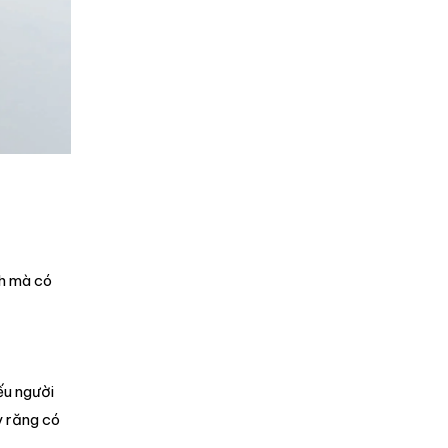
nh mà có
ếu người
y răng có