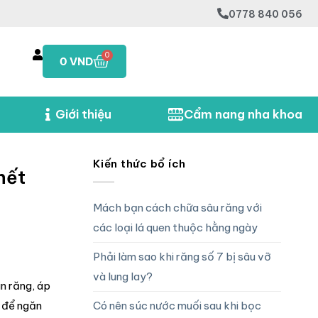
0778 840 056
0
0
VND
Giới thiệu
Cẩm nang nha khoa
Kiến thức bổ ích
hết
Mách bạn cách chữa sâu răng với
các loại lá quen thuộc hằng ngày
Phải làm sao khi răng số 7 bị sâu vỡ
và lung lay?
n răng, áp
Có nên súc nước muối sau khi bọc
o để ngăn