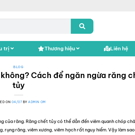
 trị
Thương hiệu
Liên hệ
BLOG
 không? Cách để ngăn ngừa răng c
tủy
TED ON
04/07
BY
ADMIN OM
ống của răng. Răng chết tủy có thể dẫn đến viêm quanh chóp châ
g, rụng răng, viêm xương, viêm hạch rất nguy hiểm. Vậy làm sa