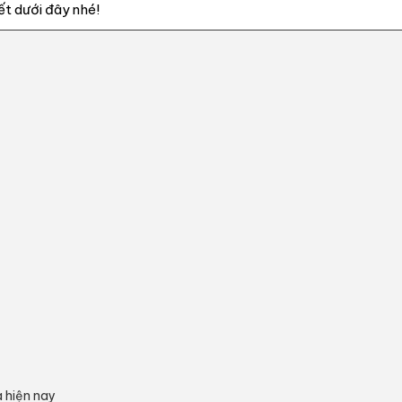
ết dưới đây nhé!
a hiện nay