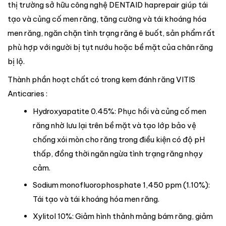
thị trường sở hữu công nghệ DENTAID haprepair giúp tái
tạo và củng cố men răng, tăng cường và tái khoáng hóa
men răng, ngăn chặn tình trạng răng ê buốt, sản phẩm rất
phù hợp với người bị tụt nướu hoặc bề mặt của chân răng
bị lộ.
Thành phần hoạt chất có trong kem đánh răng VITIS
Anticaries :
Hydroxyapatite 0.45%: Phục hồi và củng cố men
răng nhờ lưu lại trên bề mặt và tạo lớp bảo vệ
chống xói mòn cho răng trong điều kiện có độ pH
thấp, đồng thời ngăn ngừa tình trạng răng nhạy
cảm.
Sodium monofluorophosphate 1,450 ppm (1.10%):
Tái tạo và tái khoáng hóa men răng.
Xylitol 10%: Giảm hình thảnh mảng bám răng, giảm