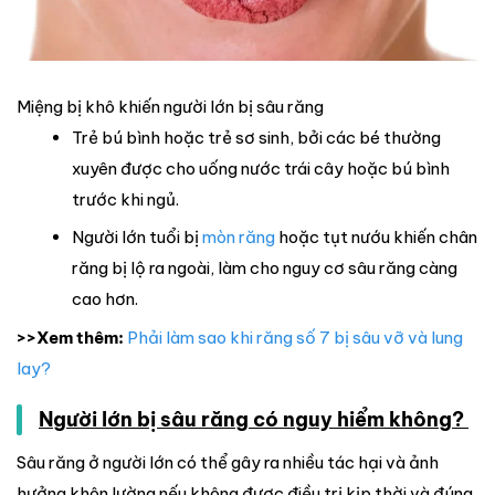
Miệng bị khô khiến người lớn bị sâu răng
Trẻ bú bình hoặc trẻ sơ sinh, bởi các bé thường
xuyên được cho uống nước trái cây hoặc bú bình
trước khi ngủ.
Người lớn tuổi bị
mòn răng
hoặc tụt nướu khiến chân
răng bị lộ ra ngoài, làm cho nguy cơ sâu răng càng
cao hơn.
>>Xem thêm:
Phải làm sao khi răng số 7 bị sâu vỡ và lung
lay?
Người lớn bị sâu răng có nguy hiểm không?
Sâu răng ở người lớn có thể gây ra nhiều tác hại và ảnh
hưởng khôn lường nếu không được điều trị kịp thời và đúng