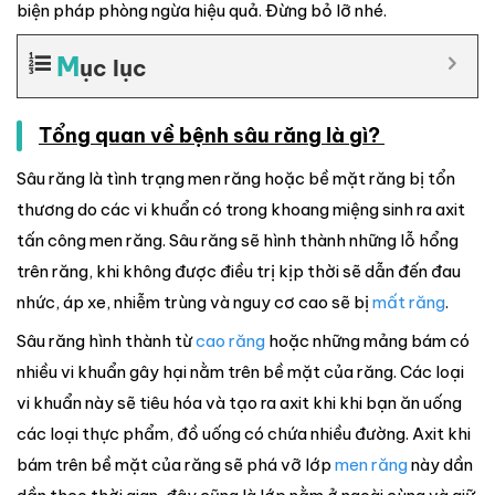
biện pháp phòng ngừa hiệu quả. Đừng bỏ lỡ nhé.
M
ục lục
Tổng quan về bệnh sâu răng là gì?
Sâu răng là tình trạng men răng hoặc bề mặt răng bị tổn
thương do các vi khuẩn có trong khoang miệng sinh ra axit
tấn công men răng. Sâu răng sẽ hình thành những lỗ hổng
trên răng, khi không được điều trị kịp thời sẽ dẫn đến đau
nhức, áp xe, nhiễm trùng và nguy cơ cao sẽ bị
mất răng
.
Sâu răng hình thành từ
cao răng
hoặc những mảng bám có
nhiều vi khuẩn gây hại nằm trên bề mặt của răng. Các loại
vi khuẩn này sẽ tiêu hóa và tạo ra axit khi khi bạn ăn uống
các loại thực phẩm, đồ uống có chứa nhiều đường. Axit khi
bám trên bề mặt của răng sẽ phá vỡ lớp
men răng
này dần