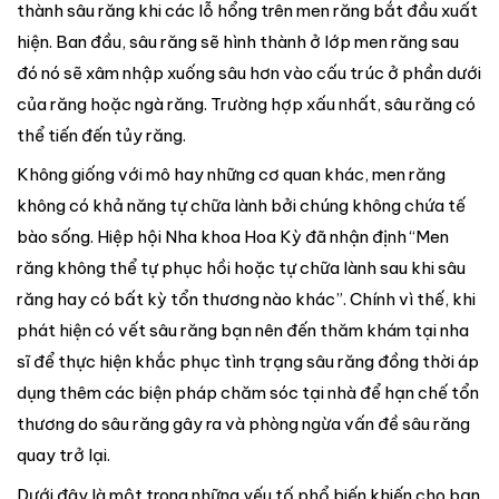
thành sâu răng khi các lỗ hổng trên men răng bắt đầu xuất
hiện. Ban đầu, sâu răng sẽ hình thành ở lớp men răng sau
đó nó sẽ xâm nhập xuống sâu hơn vào cấu trúc ở phần dưới
của răng hoặc ngà răng. Trường hợp xấu nhất, sâu răng có
thể tiến đến tủy răng.
Không giống với mô hay những cơ quan khác, men răng
không có khả năng tự chữa lành bởi chúng không chứa tế
bào sống. Hiệp hội Nha khoa Hoa Kỳ đã nhận định “Men
răng không thể tự phục hồi hoặc tự chữa lành sau khi sâu
răng hay có bất kỳ tổn thương nào khác”. Chính vì thế, khi
phát hiện có vết sâu răng bạn nên đến thăm khám tại nha
sĩ để thực hiện khắc phục tình trạng sâu răng đồng thời áp
dụng thêm các biện pháp chăm sóc tại nhà để hạn chế tổn
thương do sâu răng gây ra và phòng ngừa vấn đề sâu răng
quay trở lại.
Dưới đây là một trong những yếu tố phổ biến khiến cho bạn