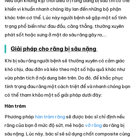
Nếu bạn không kịp thời điều trị răng đang bị sâu thì có thể
khiến vi khuẩn nhanh chóng lây lan đến những bộ phận
khác trên cơ thể. Lúc này người bệnh sẽ gặp một số tình
trạng phổ biến như: đau đầu, căng thẳng, thường xuyên
phát sốt hoặc sưng ở mặt do sâu răng gây ra,…
Giải pháp cho răng bị sâu nặng
Khi bị sâu răng người bệnh sẽ thường xuyên có cảm giác
khó chịu, đau đớn và kéo theo một số hậu quả khác như
vừa phân tích ở nội dung bên trên. Do đó, để khắc phục
tình trạng đau răng một cách triệt để và nhanh chóng bạn
có thể tham khảo một số giải pháp dưới đây:
Hàn trám
Phương pháp
hàn trám răng
sẽ được bác sĩ chỉ định nếu
răng của bạn ở mức độ sứt, mẻ hoặc
vỡ răng
do răng bị
sâu nặng. Lúc này, bác sĩ sẽ sử dụng chất composite cùng