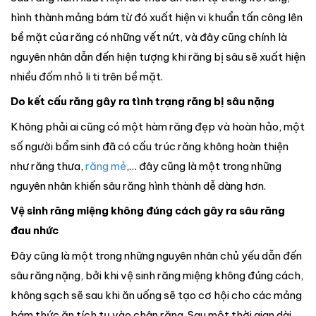
hình thành mảng bám từ đó xuất hiện vi khuẩn tấn công lên
bề mặt của răng có những vết nứt, và đây cũng chính là
nguyên nhân dẫn đến hiện tượng khi răng bị sâu sẽ xuất hiện
nhiều đốm nhỏ li ti trên bề mặt.
Do kết cấu răng gây ra tình trạng răng bị sâu nặng
Không phải ai cũng có một hàm răng đẹp và hoàn hảo, một
số người bẩm sinh đã có cấu trúc răng không hoàn thiện
như răng thưa,
răng mẻ
,… đây cũng là một trong những
nguyên nhân khiến sâu răng hình thành dễ dàng hơn.
Vệ sinh răng miệng không đúng cách gây ra sâu răng
đau nhức
Đây cũng là một trong những nguyên nhân chủ yếu dẫn đến
sâu răng nặng, bởi khi vệ sinh răng miệng không đúng cách,
không sạch sẽ sau khi ăn uống sẽ tạo cơ hội cho các mảng
bám thức ăn tích tụ vào chân răng. Sau một thời gian dài