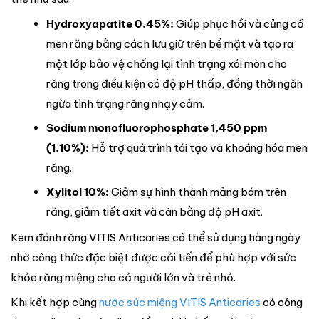
Hydroxyapatite 0.45%:
Giúp phục hồi và củng cố
men răng bằng cách lưu giữ trên bề mặt và tạo ra
một lớp bảo vệ chống lại tình trạng xói mòn cho
răng trong điều kiện có độ pH thấp, đồng thời ngăn
ngừa tình trạng răng nhạy cảm.
Sodium monofluorophosphate 1,450 ppm
(1.10%):
Hỗ trợ quá trình tái tạo và khoáng hóa men
răng.
Xylitol 10%:
Giảm sự hình thành mảng bám trên
răng, giảm tiết axit và cân bằng độ pH axit.
Kem đánh răng VITIS Anticaries có thể sử dụng hàng ngày
nhờ công thức đặc biệt được cải tiến để phù hợp với sức
khỏe răng miệng cho cả người lớn và trẻ nhỏ.
Khi kết hợp cùng
nước súc miệng VITIS Anticaries
có công