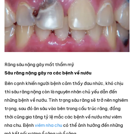
Răng sâu nặng gây mất thẩm mỹ
Sâu răng nặng gây ra các bệnh về nướu
Bên cạnh khiến người bệnh cảm thấy đau nhức, khó chịu
thì sâu răng nặng còn là nguyên nhân chủ yếu dẫn đến
những bệnh về nướu. Tình trạng sâu răng sẽ trở nên nghiêm
trọng, sau đó ăn sâu vào bên trong cấu trúc răng, đồng
thời cũng gia tăng tỷ lệ mắc các bệnh về nướu như viêm
nha chu. Bệnh
viêm nha chu
có thể ảnh hưởng đến những
mô kết nối xương ổ răng và ổ răng.