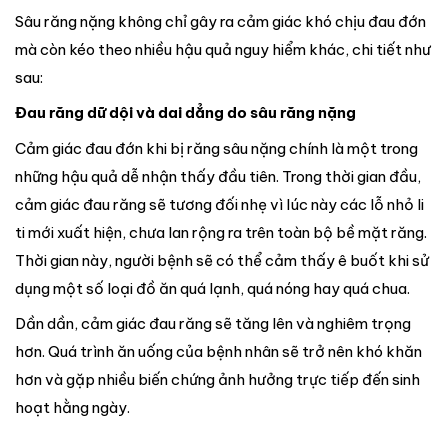
Sâu răng nặng không chỉ gây ra cảm giác khó chịu đau đớn
mà còn kéo theo nhiều hậu quả nguy hiểm khác, chi tiết như
sau:
Đau răng dữ dội và dai dẳng do sâu răng nặng
Cảm giác đau đớn khi bị răng sâu nặng chính là một trong
những hậu quả dễ nhận thấy đầu tiên. Trong thời gian đầu,
cảm giác đau răng sẽ tương đối nhẹ vì lúc này các lỗ nhỏ li
ti mới xuất hiện, chưa lan rộng ra trên toàn bộ bề mặt răng.
Thời gian này, người bệnh sẽ có thể cảm thấy ê buốt khi sử
dụng một số loại đồ ăn quá lạnh, quá nóng hay quá chua.
Dần dần, cảm giác đau răng sẽ tăng lên và nghiêm trọng
hơn. Quá trình ăn uống của bệnh nhân sẽ trở nên khó khăn
hơn và gặp nhiều biến chứng ảnh hưởng trực tiếp đến sinh
hoạt hằng ngày.